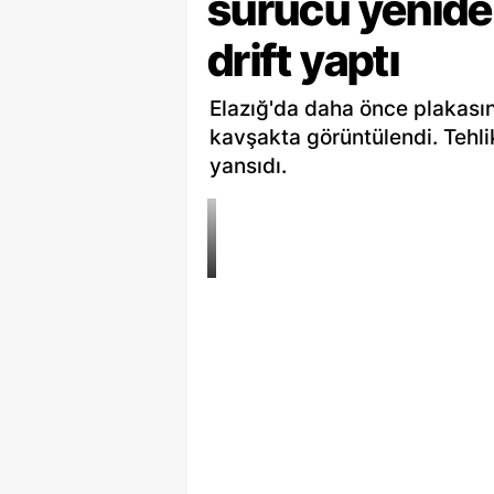
sürücü yenide
drift yaptı
Elazığ'da daha önce plakasın
kavşakta görüntülendi. Tehli
yansıdı.