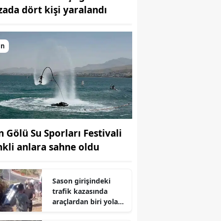
zada dört kişi yaralandı
Bilecik
Bingöl
an
Bitlis
Bolu
Burdur
Bursa
n Gölü Su Sporları Festivali
Çanakkale
nkli anlara sahne oldu
Çankırı
Çorum
Sason girişindeki
trafik kazasında
Denizli
araçlardan biri yola
açılan çukura girdi
Diyarbakır