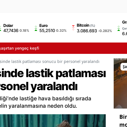
Gr
Bitcoin
Dolar
Euro
(TL)
Çar
47,7436
55,2510
3.086.693
0.18%
0.32%
-0.282%
6.
geç keşfi
yesinde lastik patlaması sonucu bir personel yaralandı
Şa
sinde lastik patlaması
sonel yaralandı
liği’nde lastiğe hava basıldığı sırada
lin yaralanmasına neden oldu.
Bir
mo