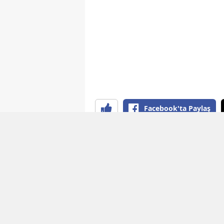
Facebook'ta Paylaş
YAYINLAMA: 09 Ağustos 2026 - 11:11
GÜNCELLEM
Elazığ'da daha önce plakasını g
kez de Cumhuriyet Mahallesi B
yakalandı.
KURAL TANIMAYAN