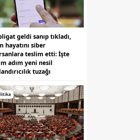
Samsun
Siirt
ligat geldi sanıp tıkladı,
Sinop
m hayatını siber
Sivas
rsanlara teslim etti: İşte
ım adım yeni nesil
Tekirdağ
landırıcılık tuzağı
Tokat
Trabzon
litika
Tunceli
Şanlıurfa
Uşak
Van