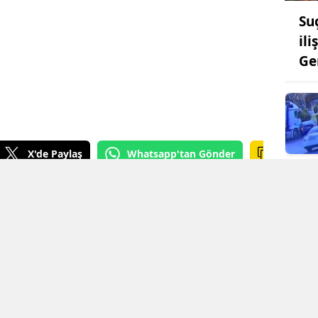
Su
il
Ge
X'de Paylaş
Whatsapp'tan Gönder
E: 09 Ağustos 2026 - 11:42
EDİTÖR: Haber Merkezi
KAYNAK: İhlas Haber Ajansı
izleyerek trafiği tehlikeye atan sürücü, bu
eyzade Efendi Bulvarı'nda drift yaparken
 SÜRÜCÜ