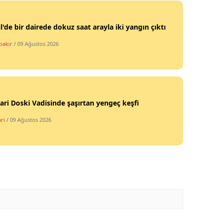
l'de bir dairede dokuz saat arayla iki yangın çıktı
bakır
/ 09 Ağustos 2026
ri Doski Vadisinde şaşırtan yengeç keşfi
ri
/ 09 Ağustos 2026