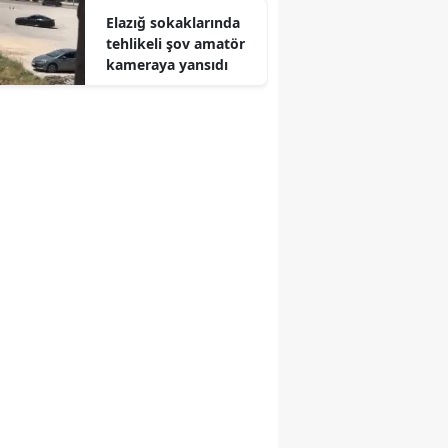
Elazığ sokaklarında
Edirne
tehlikeli şov amatör
kameraya yansıdı
Elazığ
Erzincan
Erzurum
Eskişehir
Gaziantep
Giresun
Gümüşhane
Hakkari
Hatay
Isparta