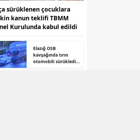
ça sürüklenen çocuklara
Yozgat
işkin kanun teklifi TBMM
Zonguldak
nel Kurulunda kabul edildi
Aksaray
Elazığ OSB
Bayburt
kavşağında tırın
otomobili sürüklediği
Karaman
kaza kameraya
yansıdı
Kırıkkale
Çeyrek Altın 11 Bin
Liraya Dayandı: İşte
Batman
Güncel Fiyatlar
Şırnak
Bartın
Ardahan
Iğdır