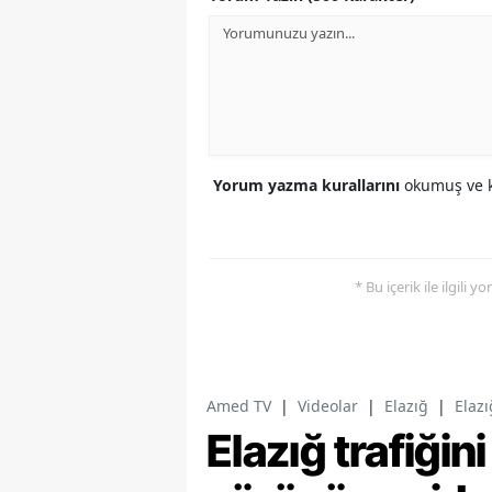
Yorum yazma kurallarını
okumuş ve k
* Bu içerik ile ilgili 
Amed TV
|
Videolar
|
Elazığ
|
Elazı
Elazığ trafiğin