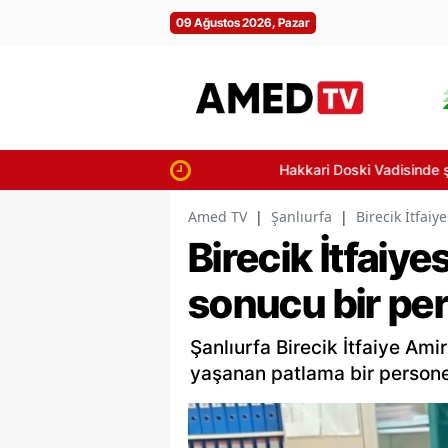
09 Ağustos 2026, Pazar
Hakkari Doski Vadisinde şaşırtan yen
Amed TV
|
Şanlıurfa
|
Birecik İtfai
Birecik İtfaiye
sonucu bir per
Şanlıurfa Birecik İtfaiye Amir
yaşanan patlama bir persone