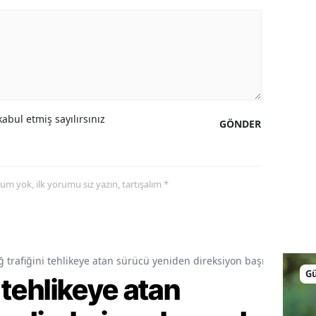
abul etmiş sayılırsınız
GÖNDER
yorum yok, ilk yorumu siz yazın, tartışalım *
ğ trafiğini tehlikeye atan sürücü yeniden direksiyon başında drift y
G
i tehlikeye atan