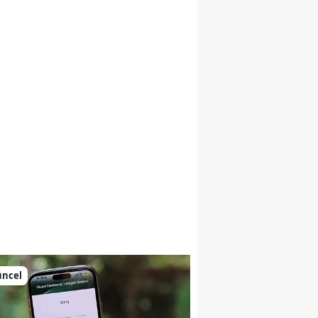
Malatya
Manisa
Kahramanmaraş
Mardin
Muğla
Muş
Nevşehir
Niğde
Ordu
aptı
üncel
Rize
Sakarya