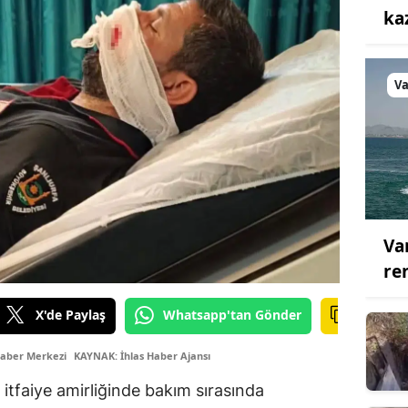
ka
V
Va
re
X'de Paylaş
Whatsapp'tan Gönder
Haber Merkezi
KAYNAK: İhlas Haber Ajansı
i itfaiye amirliğinde bakım sırasında