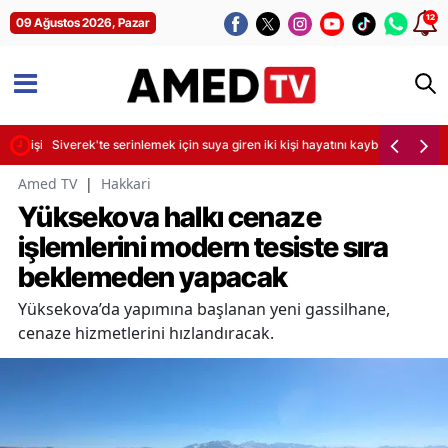
12
09 Ağustos 2026, Pazar
ir kişi yaralandı
Siverek'te serinlemek için suya giren iki kişi hayatını kaybetti
Amed TV
|
Hakkari
Yüksekova halkı cenaze
işlemlerini modern tesiste sıra
beklemeden yapacak
Yüksekova’da yapımına başlanan yeni gassilhane,
cenaze hizmetlerini hızlandıracak.