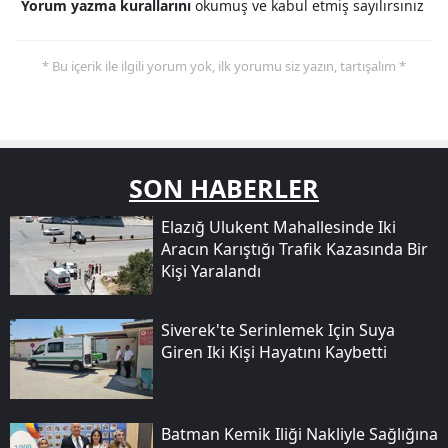
Yorum yazma kurallarını
okumuş ve kabul etmiş sayılırsınız
* Bu içerik ile ilgili yorum yok, ilk yorumu siz yazın, tartışalım *
SON HABERLER
Elazığ Ulukent Mahallesinde Iki
Aracın Karıştığı Trafik Kazasında Bir
Kişi Yaralandı
Siverek'te Serinlemek Için Suya
Giren Iki Kişi Hayatını Kaybetti
Batman Kemik Iliği Nakliyle Sağlığına