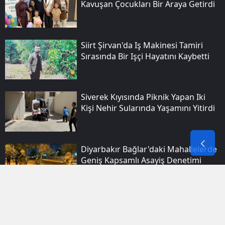
Kavuşan Çocukları Bir Araya Getirdi
Siirt Şirvan'da Iş Makinesi Tamiri
Sırasında Bir Işçi Hayatını Kaybetti
Siverek Kıyısında Piknik Yapan Iki
Kişi Nehir Sularında Yaşamını Yitirdi
Diyarbakır Bağlar'daki Mahallelerde
Geniş Kapsamlı Asayiş Denetimi
Yapıldı
Aşırı Sıcaklar Kalp Krizi Riskini Ve
Ölüm Oranlarını Artırıyor