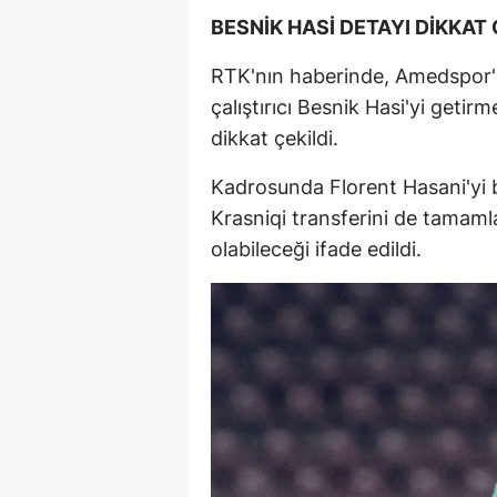
BESNİK HASİ DETAYI DİKKAT 
RTK'nın haberinde, Amedspor'u
çalıştırıcı Besnik Hasi'yi geti
dikkat çekildi.
Kadrosunda Florent Hasani'yi b
Krasniqi transferini de tamamla
olabileceği ifade edildi.