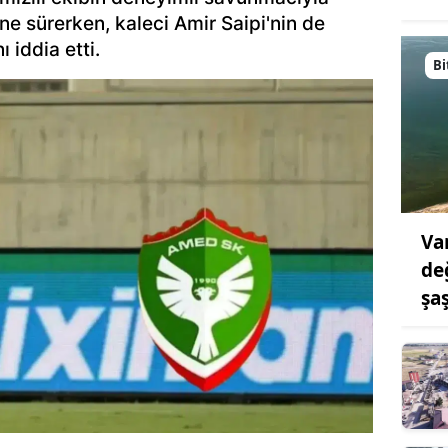
e sürerken, kaleci Amir Saipi'nin de
ı iddia etti.
Bi
Va
de
şaş