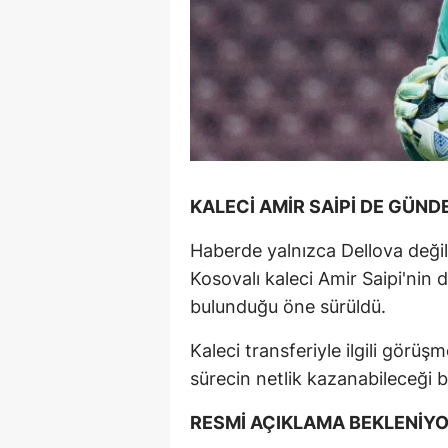
KALECİ AMİR SAİPİ DE GÜN
Haberde yalnızca Dellova deği
Kosovalı kaleci Amir Saipi'nin
bulunduğu öne sürüldü.
Kaleci transferiyle ilgili gör
sürecin netlik kazanabileceği bel
RESMİ AÇIKLAMA BEKLENİY