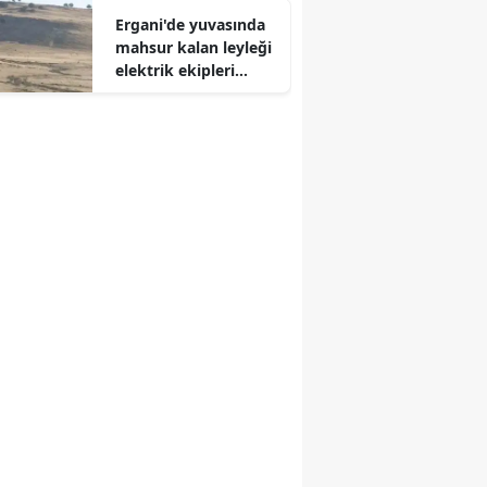
sürüyor
Ergani'de yuvasında
Edirne
mahsur kalan leyleği
elektrik ekipleri
Elazığ
kurtardı
Erzincan
Erzurum
Eskişehir
Gaziantep
Giresun
Gümüşhane
Hakkari
Hatay
Isparta