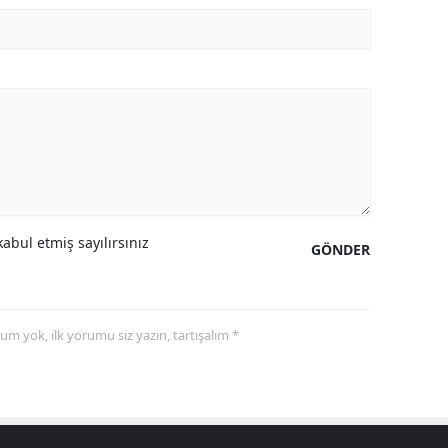
abul etmiş sayılırsınız
GÖNDER
yorum yok, ilk yorumu siz yazın, tartışalım *