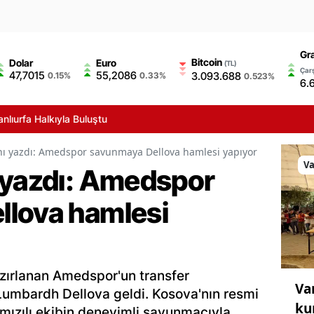
Gr
Bitcoin
Dolar
Euro
(TL)
Çarş
47,7015
55,2086
3.093.688
0.15%
0.33%
0.523%
6.
lıurfa Halkıyla Buluştu
nı yazdı: Amedspor savunmaya Dellova hamlesi yapıyor
V
 yazdı: Amedspor
lova hamlesi
azırlanan Amedspor'un transfer
Va
umbardh Dellova geldi. Kosova'nın resmi
ku
rmızılı ekibin deneyimli savunmacıyla