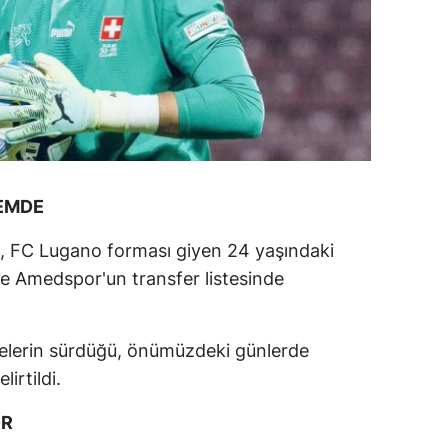
DEMDE
l, FC Lugano forması giyen 24 yaşındaki
 de Amedspor'un transfer listesinde
üşmelerin sürdüğü, önümüzdeki günlerde
irtildi.
OR