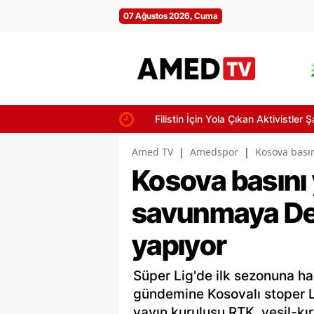
07 Ağustos 2026, Cuma
Filistin İçin Yola Çıkan Aktivistler Şan
Amed TV
|
Amedspor
|
Kosova bası
Kosova basını
savunmaya Del
yapıyor
Süper Lig'de ilk sezonuna h
gündemine Kosovalı stoper L
yayın kuruluşu RTK, yeşil-kı