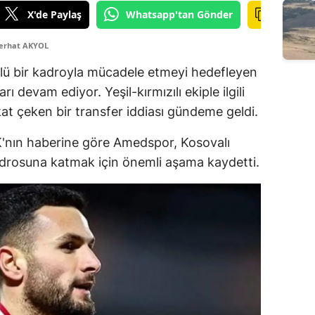
X'de Paylaş
Whatsapp'tan Gönder
Serhat AKYOL
lü bir kadroyla mücadele etmeyi hedefleyen
 devam ediyor. Yeşil-kırmızılı ekiple ilgili
t çeken bir transfer iddiası gündeme geldi.
'nın haberine göre Amedspor, Kosovalı
drosuna katmak için önemli aşama kaydetti.