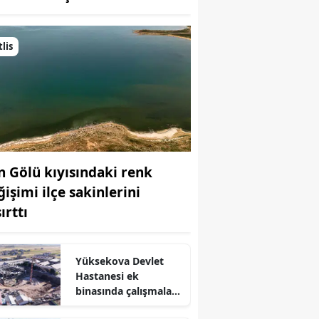
Bilecik
Bingöl
tlis
Bitlis
Bolu
Burdur
Bursa
n Gölü kıyısındaki renk
ğişimi ilçe sakinlerini
Çanakkale
ırttı
Çankırı
Çorum
Yüksekova Devlet
Hastanesi ek
Denizli
binasında çalışmalar
çift vardiya ile
Diyarbakır