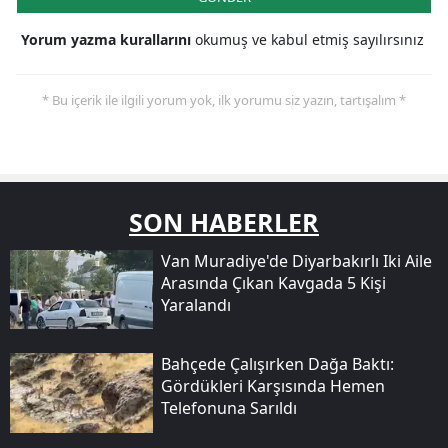
Yorum yazma kurallarını
okumuş ve kabul etmiş sayılırsınız
* Bu içerik ile ilgili yorum yok, ilk yorumu siz yazın, tartışalım *
SON HABERLER
Van Muradiye'de Diyarbakırlı Iki Aile
Arasında Çıkan Kavgada 5 Kişi
Yaralandı
Bahçede Çalışırken Dağa Baktı:
Gördükleri Karşısında Hemen
Telefonuna Sarıldı