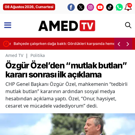
12
08 Ağustos 2026, Cumartesi
işi yaralandı
Bahçede çalışırken dağa baktı: Gördükleri karşısında hemen telefonuna 
Amed TV
|
Politika
Özgür Özel’den “mutlak butlan”
kararı sonrası ilk açıklama
CHP Genel Başkanı Özgür Özel, mahkemenin “tedbirli
mutlak butlan” kararının ardından sosyal medya
hesabından açıklama yaptı. Özel, “Onur, haysiyet,
cesaret ve mücadele vadediyorum” dedi.