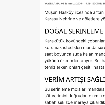
YAYINLAMA: 06 Temmuz 2026 - 19:49
EDİTÖR: 
Muşun Hasköy ilçesinde artan h
Karasu Nehrine ve göletlere yö
DOĞAL SERİNLEME
Karakütük köyündeki çobanlar,
korumak istedikleri manda sürül
saat boyunca suda kalan mandal
yükünü üzerinden atıyor. Su, ha
temizlerken onları çeşitli hasta
VERİM ARTIŞI SAĞL
Bu serinleme molaları mandalar
süt verimini doğrudan olumlu e
sabah sekizde meraya çıkardıkl