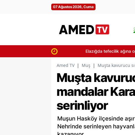
07 Ağustos 2026, Cuma
Elazığda tefecilik ağına operasyon d
Amed TV
|
Muş
|
Muşta kavurucu sı
Muşta kavuruc
mandalar Kar
serinliyor
Muşun Hasköy ilçesinde aşırı
Nehrinde serinleyen hayvanl
kazanıyor.