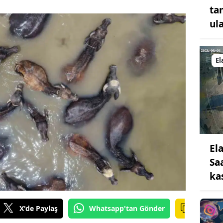
ta
ula
El
Ela
Sa
ka
X'de Paylaş
Whatsapp'tan Gönder