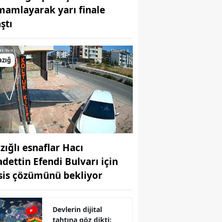
mamlayarak yarı finale
Bilecik
ştı
Bingöl
Bitlis
azığ
Bolu
Burdur
Bursa
Çanakkale
zığlı esnaflar Hacı
Çankırı
adettin Efendi Bulvarı için
Çorum
sis çözümünü bekliyor
Denizli
Devlerin dijital
Diyarbakır
tahtına göz dikti: