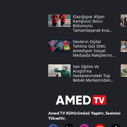
Elazığspor Afyon
Kampının Ikinci
Bölümünü
Tamamlayarak Kısa
Bir Tatile Çıktı
Devlerin Dijital
Tahtına Göz Dikti:
Amedspor Sosyal
Medyada Rakiplerini
Solladı
Van Eğitim Ve
Araştırma
Hastanesindeki Tüp
Bebek Merkezinden
Müjdeli Haber Geldi
Amed TV Kültürümüzü Yaşatır, Sesimizi
Yükseltir.