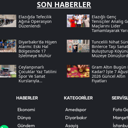
SON HABERLER
Elazığda Tefecilik
Elazığlı Genç
Ağına Operasyon
Tenisçiler Anali̇g 
Düzenlendi
Maçlarını Lider
Tamamlayarak Yarı
Finale Ulaştı
Diyarbakır’da Hijyen
Tuncelili Nihat Sü
Alarmı: Eski Hal
Binlerce Taşı Sanat
Bölgesinde 17
Buluşturup Köyün
Işletmeye Mühür
Müzeye Dönüştür
Ceylanpınarlı
Gram Altın Bugün
Çocuklar Yaz Tatilini
Kadar? İşte 7 Ağus
Spor Ve Sanat
2026 Güncel Altın
Kurslarıyla
Fiyatları
Değerlendiriyor
HABERLER
KATEGORİLER
SERVİS
Ekonomi
Amedspor
Foto Ga
Dünya
Diyarbakır
Manşet
Gündem
Asayiş
İstanbu