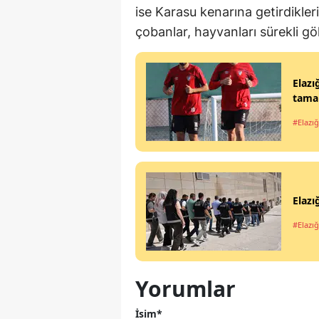
ise Karasu kenarına getirdikle
çobanlar, hayvanları sürekli gö
Elazı
tamam
#Elazığ
Elazı
#Elazığ
Yorumlar
İsim*