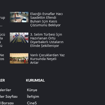
Samsun
Elazığlı Esnaflar Hacı
Siirt
Grup
Saadettin Efendi
Bulvarı Için Kasis
Çözümünü Bekliyor
Sinop
rücü
3. Selim Türbesi İçin
Sivas
la
Hazırlanan Örtü
ü
Diyarbakırlı Ustaların
dü
Elinde Şekilleniyor
Tekirdağ
 Ne
Vanlı Çocuklardan Yaz
Tokat
tos
Kursunda Neşeli
Anlar
Trabzon
Tunceli
LER
KURUMSAL
Şanlıurfa
leriler
Künye
Uşak
ler Sayfası
İletişim
l Borsası
Cine5
Van