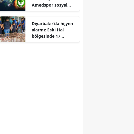
Amedspor sosyal
Edirne
medyada rakiplerini
solladı
Elazığ
Diyarbakır’da hijyen
alarmı: Eski Hal
Erzincan
bölgesinde 17
işletmeye mühür
Erzurum
Eskişehir
Gaziantep
Giresun
Gümüşhane
Hakkari
Hatay
Isparta