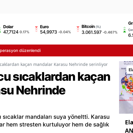
Gr
Bitcoin
Dolar
Euro
(TL)
Çar
47,7124
54,9973
3.061.597
0.17%
-0.04%
-0.467%
6.
üzenlendi
caklardan kaçan mandalar Karasu Nehrinde serinliyor
El
u sıcaklardan kaçan
asu Nehrinde
 sıcaklar mandaları suya yöneltti. Karasu
Ela
ar hem stresten kurtuluyor hem de sağlık
AN