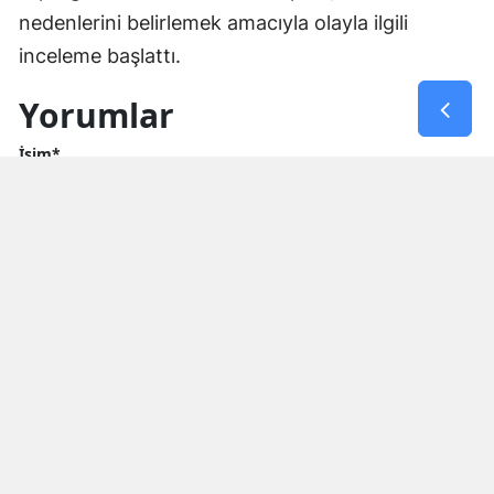
nedenlerini belirlemek amacıyla olayla ilgili
inceleme başlattı.
Yorumlar
İsim*
Yorum Yazın (500 Karakter)
GÖNDER
Yorum yazma kurallarını
okumuş ve kabul etmiş sayılırsınız