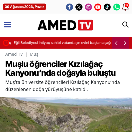
12
09 Ağustos 2026, Pazar
te geçirdi
Eğil Belediyesi ihtiyaç sahibi vatandaşın evini baştan aşağı yeniledi
Amed TV
|
Muş
Muşlu öğrenciler Kızılağaç
Kanyonu’nda doğayla buluştu
Muş’ta üniversite öğrencileri Kızılağaç Kanyonu’nda
düzenlenen doğa yürüyüşüne katıldı.