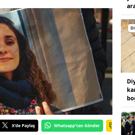
ar
Di
Di
ka
bo
X'de Paylaş
Whatsapp'tan Gönder