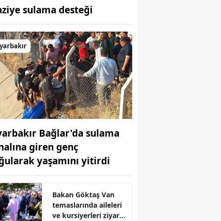
aziye sulama desteği
Bilecik
Bingöl
yarbakır
Bitlis
Bolu
Burdur
Bursa
yarbakır Bağlar'da sulama
Çanakkale
nalına giren genç
Çankırı
ğularak yaşamını yitirdi
Çorum
Denizli
Bakan Göktaş Van
temaslarında aileleri
Diyarbakır
ve kursiyerleri ziyaret