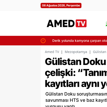
06 Ağustos 2026, Perşembe
Derik yolunda kamyona çarpan otomobi
Amed TV
|
Mezopotamya
|
Gülistan 
Gülistan Doku 
çelişki: “Tanı
kayıtları aynı 
Gülistan Doku soruşturmasın
savunması HTS ve baz kayıtl
vurgusu yaptı.