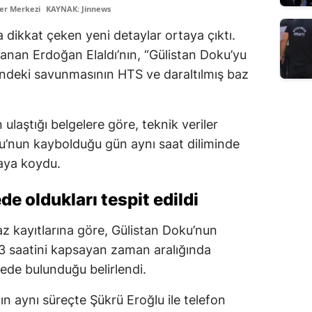
er Merkezi
KAYNAK: Jinnews
dikkat çeken yeni detaylar ortaya çıktı.
nan Erdoğan Elaldı’nın, “Gülistan Doku’yu
deki savunmasının HTS ve daraltılmış baz
laştığı belgelere göre, teknik veriler
ku’nun kaybolduğu gün aynı saat diliminde
aya koydu.
de oldukları tespit edildi
z kayıtlarına göre, Gülistan Doku’nun
.23 saatini kapsayan zaman aralığında
gede bulunduğu belirlendi.
ın aynı süreçte Şükrü Eroğlu ile telefon