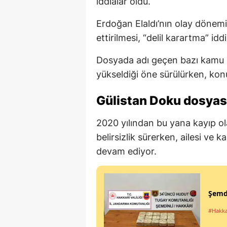
iddialar oldu.
Erdoğan Elaldı’nın olay dönem
ettirilmesi, “delil karartma” id
Dosyada adı geçen bazı kamu g
yükseldiği öne sürülürken, ko
Gülistan Doku dosyasın
2020 yılından bu yana kayıp ol
belirsizlik sürerken, ailesi ve
devam ediyor.
Şemdi
#Hakka