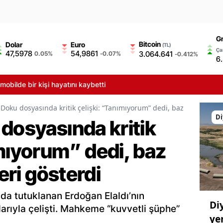
Gr
Bitcoin
Dolar
Euro
(TL)
Çar
47,5978
54,9861
3.064.641
0.05%
-0.07%
-0.412%
6
lde bir kişi hayatını kaybetti
Doku dosyasında kritik çelişki: “Tanımıyorum” dedi, baz kayıtları ay
Di
dosyasında kritik
mıyorum” dedi, baz
yeri gösterdi
da tutuklanan Erdoğan Elaldı’nın
Di
arıyla çelişti. Mahkeme “kuvvetli şüphe”
ye