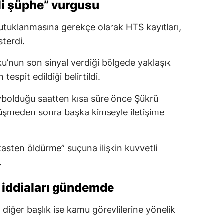
i şüphe” vurgusu
utuklanmasına gerekçe olarak HTS kayıtları,
sterdi.
ku’nun son sinyal verdiği bölgede yaklaşık
espit edildiği belirtildi.
kaybolduğu saatten kısa süre önce Şükrü
rüşmeden sonra başka kimseyle iletişime
sten öldürme” suçuna ilişkin kuvvetli
.
a iddiaları gündemde
diğer başlık ise kamu görevlilerine yönelik