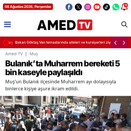
12
06 Ağustos 2026, Perşembe
ını yitirdi
Bakan Göktaş Van temaslarında aileleri ve kursiyerleri ziyaret etti
Amed TV
|
Muş
Bulanık’ta Muharrem bereketi 5
bin kaseyle paylaşıldı
Muş’un Bulanık ilçesinde Muharrem ayı dolayısıyla
binlerce kişiye aşure ikram edildi.