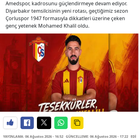
Amedspor, kadrosunu güçlendirmeye devam ediyor.
Diyarbakır temsilcisinin yeni rotası, geçtiğimiz sezon
Çorluspor 1947 formasıyla dikkatleri üzerine çeken
genç yetenek Mohamed Khalil oldu.
YAYINLAMA: 06 Ağustos 2026 - 16:52
GÜNCELLEME: 06 Ağustos 2026 - 17:22
EDİT