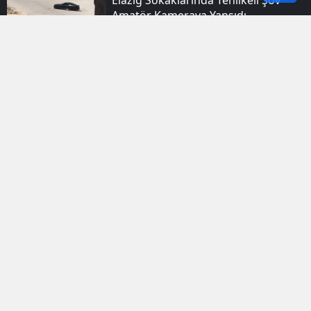
Amatör Kameraya Yansıdı
Elazığ Ulukent Mahallesinde Iki
Aracın Karıştığı Trafik Kazasında Bir
Kişi Yaralandı
Siverek'te Serinlemek Için Suya
Giren Iki Kişi Hayatını Kaybetti
Batman Kemik Iliği Nakliyle Sağlığına
Kavuşan Çocukları Bir Araya Getirdi
Siirt Şirvan'da Iş Makinesi Tamiri
Sırasında Bir Işçi Hayatını Kaybetti