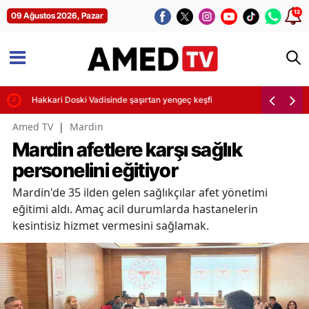
12
09 Ağustos 2026, Pazar
Hakkari Doski Vadisinde şaşırtan yengeç keşfi
Amed TV
|
Mardin
Mardin afetlere karşı sağlık
personelini eğitiyor
Mardin'de 35 ilden gelen sağlıkçılar afet yönetimi
eğitimi aldı. Amaç acil durumlarda hastanelerin
kesintisiz hizmet vermesini sağlamak.