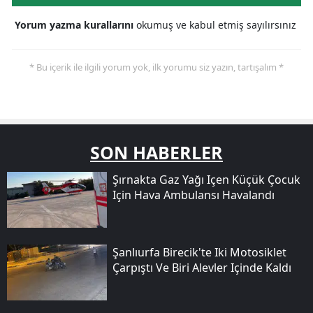
Yorum yazma kurallarını
okumuş ve kabul etmiş sayılırsınız
* Bu içerik ile ilgili yorum yok, ilk yorumu siz yazın, tartışalım *
SON HABERLER
Şırnakta Gaz Yağı Içen Küçük Çocuk
Için Hava Ambulansı Havalandı
Şanlıurfa Birecik'te Iki Motosiklet
Çarpıştı Ve Biri Alevler Içinde Kaldı