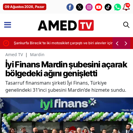
12
09 Ağustos 2026, Pazar
dı
Şanlıurfa Birecik'te iki motosiklet çarpıştı ve biri alevler içinde kaldı
Amed TV
|
Mardin
İyi Finans Mardin şubesini açarak
bölgedeki ağını genişletti
Tasarruf finansmanı şirketi İyi Finans, Türkiye
genelindeki 31’inci şubesini Mardin’de hizmete sundu.