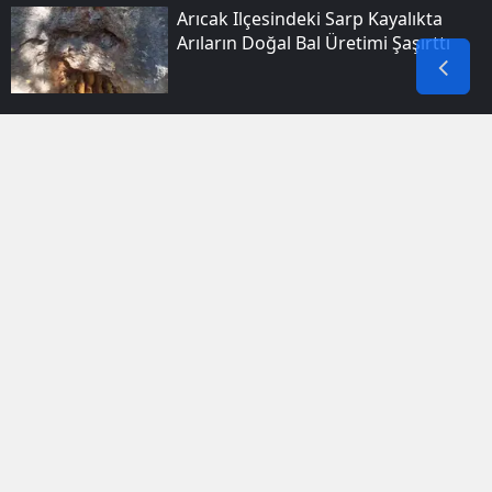
Arıcak Ilçesindeki Sarp Kayalıkta
Arıların Doğal Bal Üretimi Şaşırttı
Bismil'de Bir Dairede Dokuz Saat
Arayla Iki Yangın Çıktı
Hakkari Doski Vadisinde Şaşırtan
Yengeç Keşfi
Birecik Ilçesinde Iki Motosikletin
Karıştığı Kazada Dört Kişi Yaralandı
Van Gölü Su Sporları Festivali Renkli