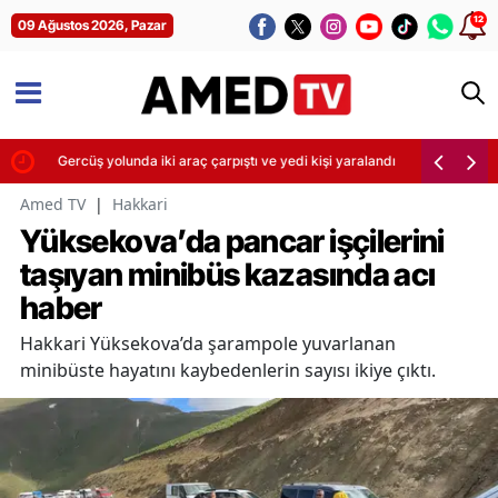
12
09 Ağustos 2026, Pazar
Gercüş yolunda iki araç çarpıştı ve yedi kişi yaralandı
Amed TV
|
Hakkari
Yüksekova’da pancar işçilerini
taşıyan minibüs kazasında acı
haber
Hakkari Yüksekova’da şarampole yuvarlanan
minibüste hayatını kaybedenlerin sayısı ikiye çıktı.