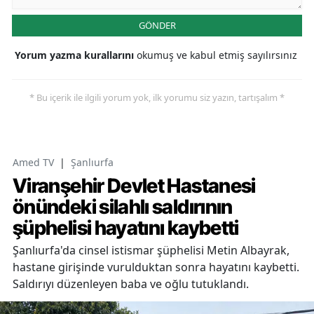
GÖNDER
Yorum yazma kurallarını
okumuş ve kabul etmiş sayılırsınız
* Bu içerik ile ilgili yorum yok, ilk yorumu siz yazın, tartışalım *
Amed TV
|
Şanlıurfa
Viranşehir Devlet Hastanesi
önündeki silahlı saldırının
şüphelisi hayatını kaybetti
Şanlıurfa'da cinsel istismar şüphelisi Metin Albayrak,
hastane girişinde vurulduktan sonra hayatını kaybetti.
Saldırıyı düzenleyen baba ve oğlu tutuklandı.