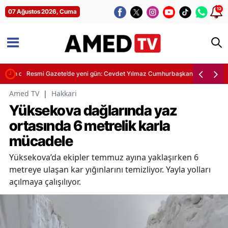
12
07 Ağustos 2026, Cuma
e son deprem hareketliliği
Resmi Gazete’de yeni gün: Cevdet Yılmaz Cumhurbaşkanlığına vekâlet
Amed TV
|
Hakkari
Yüksekova dağlarında yaz
ortasında 6 metrelik karla
mücadele
Yüksekova’da ekipler temmuz ayına yaklaşırken 6
metreye ulaşan kar yığınlarını temizliyor. Yayla yolları
açılmaya çalışılıyor.