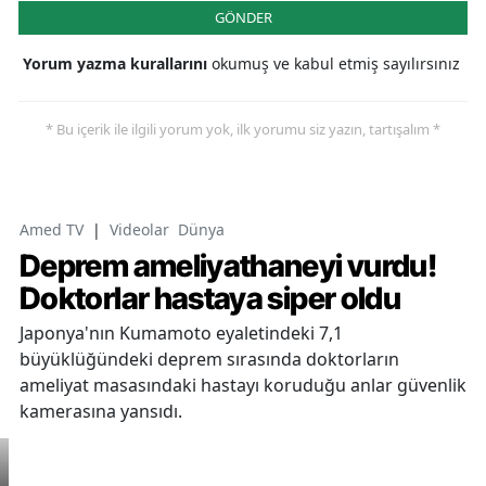
GÖNDER
Yorum yazma kurallarını
okumuş ve kabul etmiş sayılırsınız
* Bu içerik ile ilgili yorum yok, ilk yorumu siz yazın, tartışalım *
Amed TV
|
Videolar
Dünya
Deprem ameliyathaneyi vurdu!
Doktorlar hastaya siper oldu
Japonya'nın Kumamoto eyaletindeki 7,1
büyüklüğündeki deprem sırasında doktorların
ameliyat masasındaki hastayı koruduğu anlar güvenlik
kamerasına yansıdı.