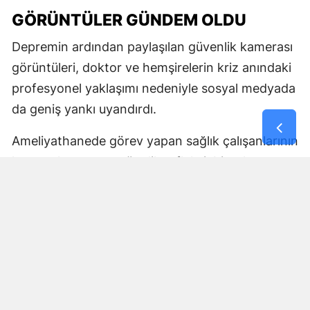
GÖRÜNTÜLER GÜNDEM OLDU
Depremin ardından paylaşılan güvenlik kamerası
görüntüleri, doktor ve hemşirelerin kriz anındaki
profesyonel yaklaşımı nedeniyle sosyal medyada
da geniş yankı uyandırdı.
Ameliyathanede görev yapan sağlık çalışanlarının
hastayı korumaya yönelik refleksi, birçok
kullanıcı tarafından fedakârlık ve meslek
sorumluluğunun dikkat çekici bir örneği olarak
değerlendirildi.
Yorumlar
İsim*