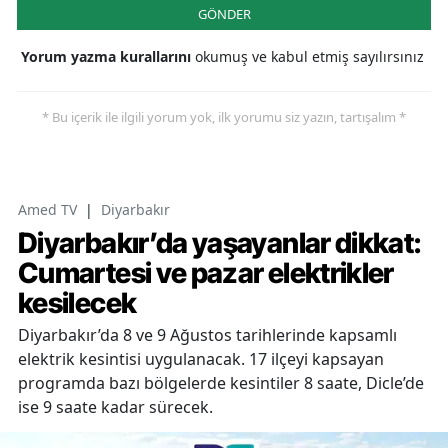
GÖNDER
Yorum yazma kurallarını
okumuş ve kabul etmiş sayılırsınız
* Bu içerik ile ilgili yorum yok, ilk yorumu siz yazın, tartışalım *
Amed TV
|
Diyarbakır
Diyarbakır’da yaşayanlar dikkat:
Cumartesi ve pazar elektrikler
kesilecek
Diyarbakır’da 8 ve 9 Ağustos tarihlerinde kapsamlı
elektrik kesintisi uygulanacak. 17 ilçeyi kapsayan
programda bazı bölgelerde kesintiler 8 saate, Dicle’de
ise 9 saate kadar sürecek.