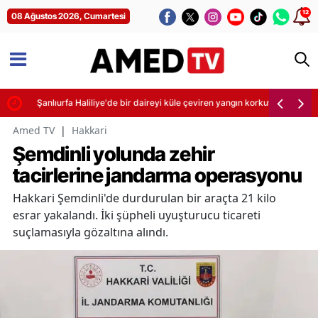
12
08 Ağustos 2026, Cumartesi
Şanlıurfa Haliliye'de bir daireyi küle çeviren yangın korkuttu
Amed TV
|
Hakkari
Şemdinli yolunda zehir
tacirlerine jandarma operasyonu
Hakkari Şemdinli'de durdurulan bir araçta 21 kilo
esrar yakalandı. İki şüpheli uyuşturucu ticareti
suçlamasıyla gözaltına alındı.