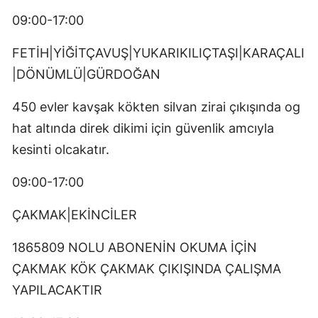
09:00-17:00
FETİH|YİĞİTÇAVUŞ|YUKARIKILIÇTAŞI|KARAÇALI
|DÖNÜMLÜ|GÜRDOĞAN
450 evler kavşak kökten silvan zirai çıkışında og
hat altında direk dikimi için güvenlik amcıyla
kesinti olcakatır.
09:00-17:00
ÇAKMAK|EKİNCİLER
1865809 NOLU ABONENİN OKUMA İÇİN
ÇAKMAK KÖK ÇAKMAK ÇIKIŞINDA ÇALIŞMA
YAPILACAKTIR