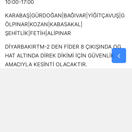
10:00-17:00
KARABAŞ|GÜRDOĞAN|BAĞIVAR|YİĞİTÇAVUŞ|G
ÖLPINAR|KOZAN|KABASAKAL|
ŞEHİTLİK|FETİH|ALİPINAR
DİYARBAKIRTM-2 DEN FİDER 8 ÇIKIŞINDA OG
HAT ALTINDA DİREK DİKİMİ İÇİN GÜVENLİK
AMACIYLA KESİNTİ OLACAKTIR.
09:00-17:00
DÖNÜMLÜ|GÜRDOĞAN|YUKARIKILIÇTAŞI
DİYARBAKIRTM-2 DEN FİDER 15 ÇIKIŞINDA OG
HAT ALTINDA DİREK DİKİMİ İÇİN GÜVENLİK
AMACIYLA KESİNTİ OLACAKTIR.