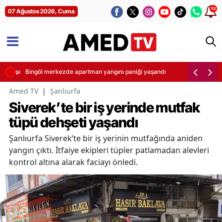
12
07 Ağustos 2026, Cuma
 Şimşek yaptı
Bingöl merkezde apartman yangını paniği yaşandı
Amed TV
|
Şanlıurfa
Siverek’te bir iş yerinde mutfak
tüpü dehşeti yaşandı
Şanlıurfa Siverek’te bir iş yerinin mutfağında aniden
yangın çıktı. İtfaiye ekipleri tüpler patlamadan alevleri
kontrol altına alarak faciayı önledi.