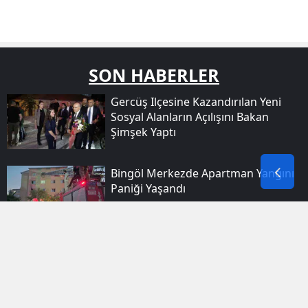
SON HABERLER
Gercüş Ilçesine Kazandırılan Yeni
Sosyal Alanların Açılışını Bakan
Şimşek Yaptı
Bingöl Merkezde Apartman Yangını
Paniği Yaşandı
Silopi'de Klima Faciası Sonucu Dört
Yaşındaki Çocuk Yaşamını Yitirdi