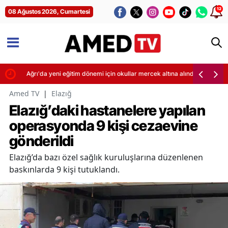
12
08 Ağustos 2026, Cumartesi
ti
Ağrı'da yeni eğitim dönemi için okullar mercek altına alındı
Amed TV
|
Elazığ
Elazığ’daki hastanelere yapılan
operasyonda 9 kişi cezaevine
gönderildi
Elazığ’da bazı özel sağlık kuruluşlarına düzenlenen
baskınlarda 9 kişi tutuklandı.