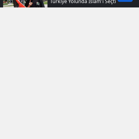
Türkiye Yolunda İslam'ı Seçti
Ağrı'da Yeni Eğitim Dönemi Için
Okullar Mercek Altına Alındı
Avrupa'dan Yola Çıkan Filistin
Konvoyu Diyarbakır'a Ulaştı
Bitlis’te Şifa Bulan Leylekler Doğal
Ortamlarına Geri Döndü
Van'da Intihar Denilen 14 Yaşındaki
Damlanur'un Cinayete Kurban
Gittiği Anlaşıldı