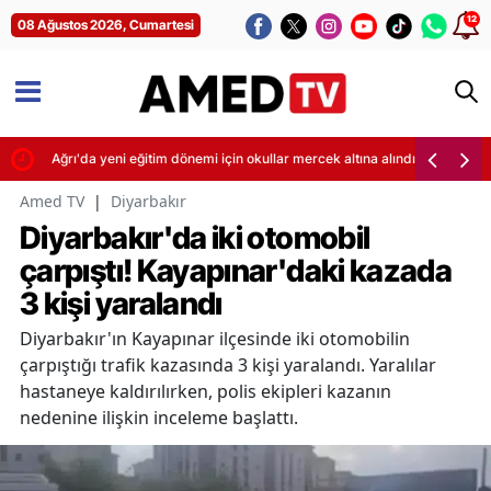
12
08 Ağustos 2026, Cumartesi
ti
Ağrı'da yeni eğitim dönemi için okullar mercek altına alındı
Amed TV
|
Diyarbakır
Diyarbakır'da iki otomobil
çarpıştı! Kayapınar'daki kazada
3 kişi yaralandı
Diyarbakır'ın Kayapınar ilçesinde iki otomobilin
çarpıştığı trafik kazasında 3 kişi yaralandı. Yaralılar
hastaneye kaldırılırken, polis ekipleri kazanın
nedenine ilişkin inceleme başlattı.