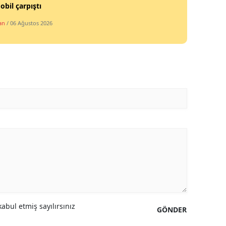
bil çarpıştı
an
/ 06 Ağustos 2026
abul etmiş sayılırsınız
GÖNDER