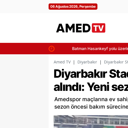
06 Ağustos 2026, Perşembe
Batman Hasankeyf yolu üzerindeki tünel
Amed TV
|
Diyarbakır
|
Diyarbakır S
Diyarbakır S
alındı: Yeni se
Amedspor maçlarına ev sahip
sezon öncesi bakım sürecine 