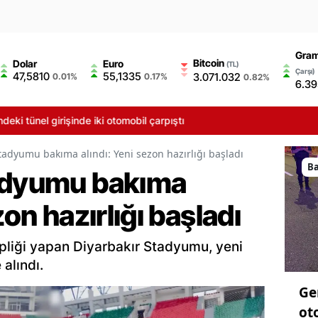
Gram
Bitcoin
Dolar
Euro
(TL)
Çarşı)
47,5810
55,1335
3.071.032
0.01%
0.17%
0.82%
6.39
 girişinde iki otomobil çarpıştı
tadyumu bakıma alındı: Yeni sezon hazırlığı başladı
B
tadyumu bakıma
zon hazırlığı başladı
liği yapan Diyarbakır Stadyumu, yeni
alındı.
Ge
ot