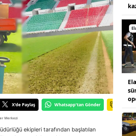
ka
El
El
sü
op
X'de Paylaş
Whatsapp'tan Gönder
er Merkezi
üdürlüğü ekipleri tarafından başlatılan