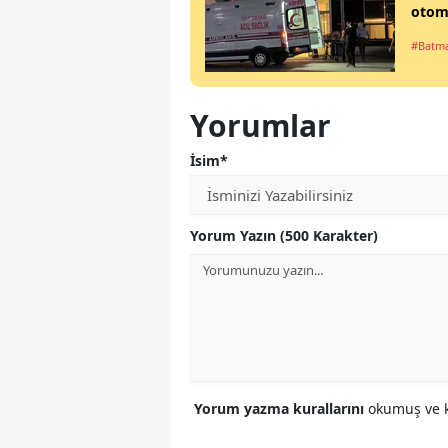
otomo
#Batm
Yorumlar
İsim*
Yorum Yazın (500 Karakter)
Yorum yazma kurallarını
okumuş ve k