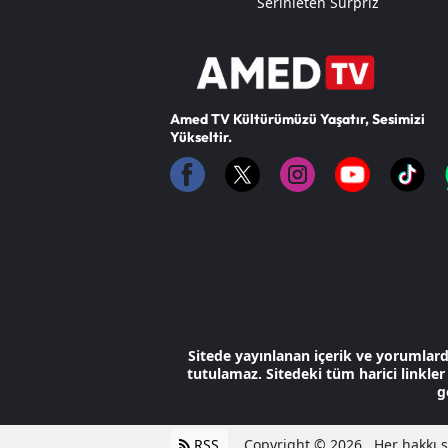
Serinleten Sürpriz
Amed TV Kültürümüzü Yaşatır, Sesimizi
Yükseltir.
Sitede yayınlanan içerik ve yorumlar
tutulamaz. Sitedeki tüm harici linkler 
g
RSS
Copyright © 2026 . Her hakkı sa