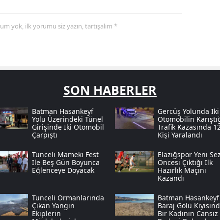
yorum yok, ilk yorumu siz yazın, tartışalım *
SON HABERLER
Batman Hasankeyf
Gercüş Yolunda Iki
Yolu Üzerindeki Tünel
Otomobilin Karıştı
Girişinde Iki Otomobil
Trafik Kazasında 1
Çarpıştı
Kişi Yaralandı
Tunceli Mameki Fest
Elazığspor Yeni Se
Ile Beş Gün Boyunca
Öncesi Çıktığı Ilk
Eğlenceye Doyacak
Hazırlık Maçını
Kazandı
Tunceli Ormanlarında
Batman Hasankeyf'
Çıkan Yangın
Baraj Gölü Kıyısın
Ekiplerin
Bir Kadının Cansız