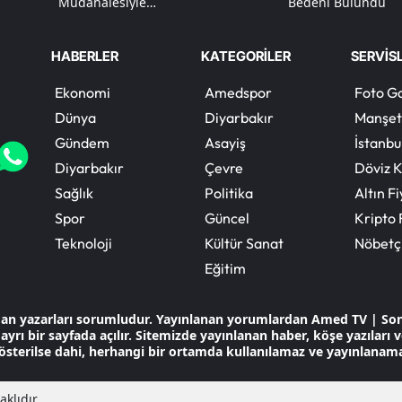
Müdahalesiyle
Bedeni Bulundu
Kontrol Altına Alındı
HABERLER
KATEGORİLER
SERVİS
Ekonomi
Amedspor
Foto Ga
Dünya
Diyarbakır
Manşet
Gündem
Asayiş
İstanbu
Diyarbakır
Çevre
Döviz K
Sağlık
Politika
Altın Fi
Spor
Güncel
Kripto 
Teknoloji
Kültür Sanat
Nöbetç
Eğitim
dan yazarları sorumludur. Yayınlanan yorumlardan Amed TV | So
ayrı bir sayfada açılır. Sitemizde yayınlanan haber, köşe yazıları
österilse dahi, herhangi bir ortamda kullanılamaz ve yayınlanam
klıdır.