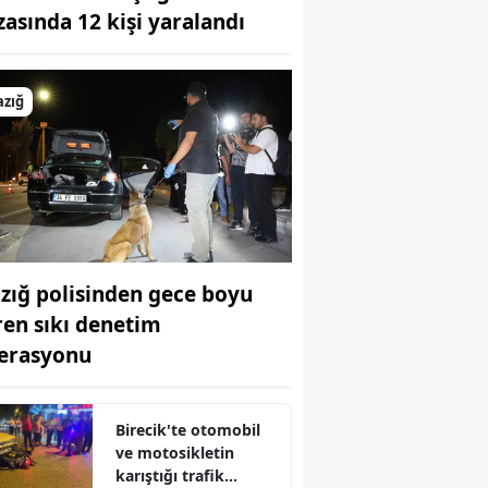
zasında 12 kişi yaralandı
Bilecik
Bingöl
azığ
Bitlis
Bolu
Burdur
Bursa
azığ polisinden gece boyu
Çanakkale
ren sıkı denetim
Çankırı
erasyonu
Çorum
Denizli
Birecik'te otomobil
ve motosikletin
Diyarbakır
karıştığı trafik