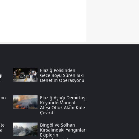
Yozgat
Zonguldak
Aksaray
Bayburt
Karaman
Elazığ Polisinden
Kırıkkale
ğı
Gece Boyu Süren Sıkı
2
Denetim Operasyonu
Batman
zon
Elazığ Aşağı Demirtaş
Şırnak
Köyünde Mangal
Ateşi Otluk Alanı Küle
Çevirdi
Bartın
te
Bingöl Ve Solhan
Ardahan
da
Kırsalındaki Yangınlar
Ekiplerin
Iğdır