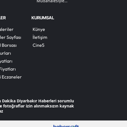
Müdahalesiyle
Tamamen
Söndürüldü
Yalova
LER
KURUMSAL
Karabük
leriler
Künye
Kilis
ler Sayfası
İletişim
l Borsası
Cine5
Osmaniye
urları
Düzce
yatları
Fiyatları
i Eczaneler
n Dakika Diyarbakır Haberleri sorumlu
 ve fotoğraflar izin alınmaksızın kaynak
az