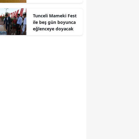
kazasında bir kişi
Edirne
yaralandı
Tunceli Mameki Fest
Elazığ
ile beş gün boyunca
eğlenceye doyacak
Erzincan
Erzurum
Eskişehir
Gaziantep
Giresun
Gümüşhane
Hakkari
Hatay
Isparta