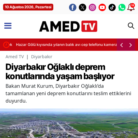
12
10 Ağustos 2026, Pazartesi
ürecek
Hazar Gölü kıyısında yılanın balık avı cep telefonu kamerasına yansıdı
Amed TV
|
Diyarbakır
Diyarbakır Oğlaklı deprem
konutlarında yaşam başlıyor
Bakan Murat Kurum, Diyarbakır Oğlaklı’da
tamamlanan yeni deprem konutlarını teslim ettiklerini
duyurdu.