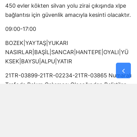
450 evler kökten silvan yolu zirai çıkışında xlpe
bağlantısı için güvenlik amacıyla kesinti olacaktır.
09:00-17:00
BOZEK|YAYTAŞ|YUKARI
NASIRLAR|BAŞİL|SANCAR|HANTEPE|OYALI|YÜ
KSEK|BAYSU|ALPU|YATIR
21TR-03899-21TR-02234-21TR-03865 Numaralı
Trafoda Bakım Çalışması Olacağından Belirtilen
Tarih Ve Saat Aralığında NASIRLI KÖK NASIRLI
ÇIKIŞINDA Enerji Kesintisi Olacaktır.
09:00-17:00
ESER|HAVACILAR|GÜZELKÖY|ERİMLİ|DÖNÜMLÜ