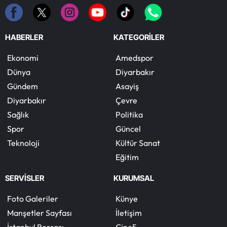
HABERLER
KATEGORİLER
Ekonomi
Amedspor
Dünya
Diyarbakır
Gündem
Asayiş
Diyarbakır
Çevre
Sağlık
Politika
Spor
Güncel
Teknoloji
Kültür Sanat
Eğitim
SERVİSLER
KURUMSAL
Foto Galeriler
Künye
Manşetler Sayfası
İletişim
İstanbul Borsası
Cine5