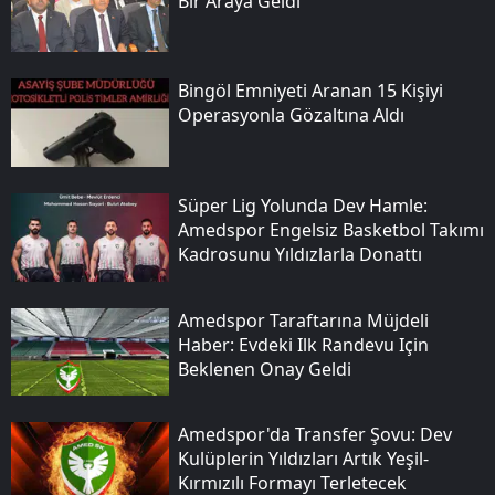
Bir Araya Geldi
Bingöl Emniyeti Aranan 15 Kişiyi
Operasyonla Gözaltına Aldı
Süper Lig Yolunda Dev Hamle:
Amedspor Engelsiz Basketbol Takımı
Kadrosunu Yıldızlarla Donattı
Amedspor Taraftarına Müjdeli
Haber: Evdeki Ilk Randevu Için
Beklenen Onay Geldi
Amedspor'da Transfer Şovu: Dev
Kulüplerin Yıldızları Artık Yeşil-
Kırmızılı Formayı Terletecek