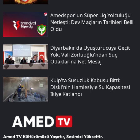
Amedspor'un Süper Lig Yolculuğu
Netleşti: Dev Maçların Tarihleri Belli
Oldu
Diyarbakır'da Uyuşturucuya Geçit
Yok: Vali Zorluoğlu'ndan Suç
Odaklarına Net Mesaj
Kulp'ta Susuzluk Kabusu Bitti:
Di̇ski̇'nin Hamlesiyle Su Kapasitesi
Ikiye Katlandı
Amed TV Kültürümüzü Yaşatır, Sesimizi Yükseltir.