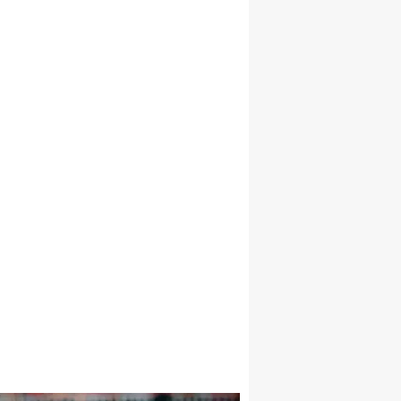
Malatya
Manisa
Kahramanmaraş
Mardin
Muğla
Muş
Nevşehir
Niğde
Ordu
Rize
Sakarya