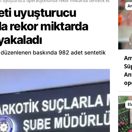
i uyuşturucu operasyonunda rekor miktarda sentetik ecza yakaladı
A
eti uyuşturucu
 rekor miktarda
yakaladı
ne düzenlenen baskında 982 adet sentetik
Am
Sü
An
op
El