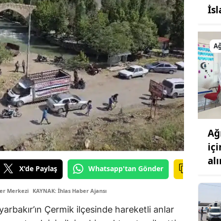
İsl
Ağ
Ağ
iç
alı
X'de Paylaş
Whatsapp'tan Gönder
er Merkezi
KAYNAK: İhlas Haber Ajansı
arbakır’ın Çermik ilçesinde hareketli anlar