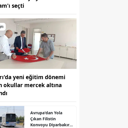
am'ı seçti
Bilecik
Bingöl
rı
Bitlis
Bolu
Burdur
Bursa
rı'da yeni eğitim dönemi
Çanakkale
in okullar mercek altına
Çankırı
ndı
Çorum
Denizli
Avrupa'dan Yola
Çıkan Filistin
Diyarbakır
Konvoyu Diyarbakır'a