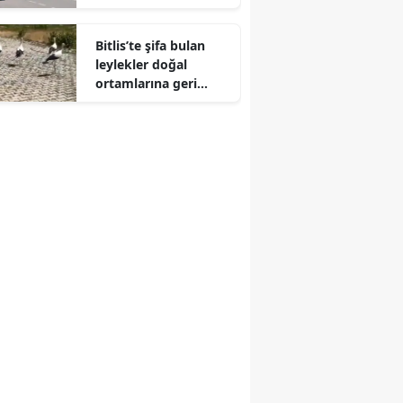
Ulaştı
Edirne
Bitlis’te şifa bulan
Elazığ
leylekler doğal
ortamlarına geri
Erzincan
döndü
Erzurum
Eskişehir
Gaziantep
Giresun
Gümüşhane
Hakkari
Hatay
Isparta