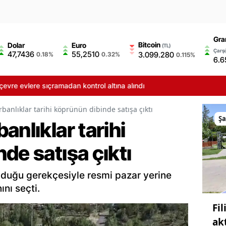
Gra
Bitcoin
Dolar
Euro
(TL)
Çarşı
47,7436
55,2510
3.099.280
0.18%
0.32%
0.115%
6.6
sıçramadan kontrol altına alındı
rbanlıklar tarihi köprünün dibinde satışa çıktı
Şa
anlıklar tarihi
de satışa çıktı
 olduğu gerekçesiyle resmi pazar yerine
nı seçti.
Fil
ak