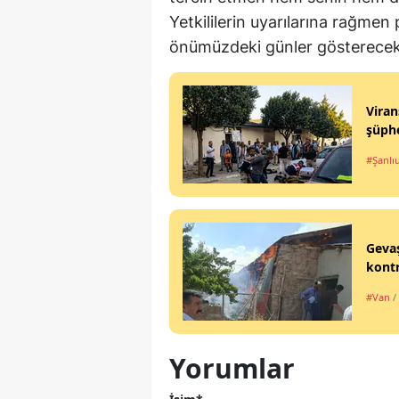
Yetkililerin uyarılarına rağmen
önümüzdeki günler gösterecek
Viran
şüphe
#Şanlı
Gevaş
kontr
#Van
/
Yorumlar