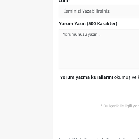
İsim*
Yorum Yazın (500 Karakter)
Yorum yazma kurallarını
okumuş ve k
* Bu içerik ile ilgili 