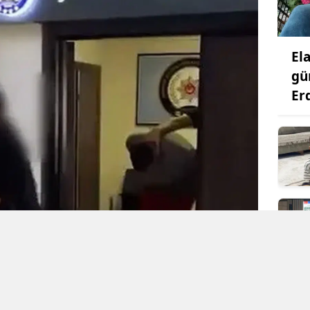
El
gü
Er