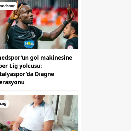
medspor
Samsun
Siirt
Sinop
Sivas
edspor’un gol makinesine
Tekirdağ
per Lig yolcusu:
Tokat
talyaspor’da Diagne
erasyonu
Trabzon
Tunceli
azığ
Şanlıurfa
Uşak
Van