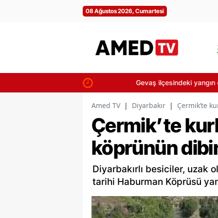
08 Ağustos 2026, Cumartesi
Gevaş ilçesindeki yangın çevre evlere 
Amed TV
|
Diyarbakır
|
Çermik’te ku
Çermik’te kurb
köprünün dibin
Diyarbakırlı besiciler, uzak
tarihi Haburman Köprüsü yanı