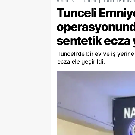
Amed TV
|
Tunceli
|
Tunceli Emniyet
Tunceli Emniy
operasyonunda
sentetik ecza 
Tunceli’de bir ev ve iş yeri
ecza ele geçirildi.