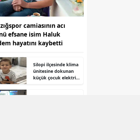
Yozgat
Zonguldak
azığspor camiasının acı
nü efsane isim Haluk
Aksaray
dem hayatını kaybetti
Bayburt
Karaman
Silopi ilçesinde klima
ünitesine dokunan
Kırıkkale
küçük çocuk elektrik
akımına kapılarak
Batman
can verdi
Bitlis turizmini
Şırnak
geleceğe taşıyacak
stratejiler Tatvan’da
Bartın
masaya yatırıldı
Ardahan
Iğdır