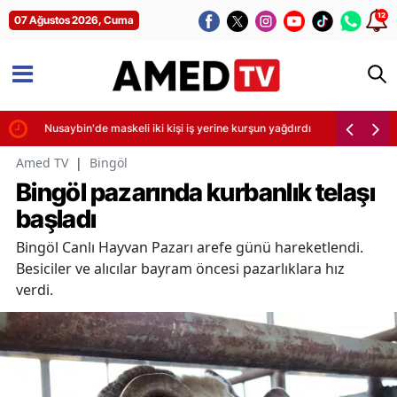
12
07 Ağustos 2026, Cuma
irdi
Nusaybin'de maskeli iki kişi iş yerine kurşun yağdırdı
Amed TV
|
Bingöl
Bingöl pazarında kurbanlık telaşı
başladı
Bingöl Canlı Hayvan Pazarı arefe günü hareketlendi.
Besiciler ve alıcılar bayram öncesi pazarlıklara hız
verdi.