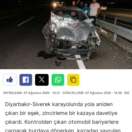
YAYINLAMA: 07 Ağustos 2026 - 14:21
GÜNCELLEME: 07 Ağustos 2026 - 14:38
EDİT
Diyarbakır-Siverek karayolunda yola aniden
çıkan bir eşek, zincirleme bir kazaya davetiye
çıkardı. Kontrolden çıkan otomobil bariyerlere
çarparak hurdaya dönerken, kazadan savrulan