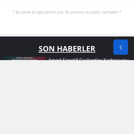
* Bu içerik ile ilgili yorum yok, ilk yorumu siz yazın, tartışalım *
SON HABERLER
Amed Sportif Faaliyetler Kadrosunu
Dört Yeni Oyuncuyla Güçlendirdi
Nusaybin'de Maskeli Iki Kişi Iş Yerine
Kurşun Yağdırdı
Şırnak Gece Gökyüzünde Teknoloji
Şölenine Hazırlanıyor