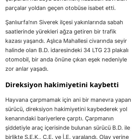
parçalar yoldan geçen otobüse isabet etti.
Şanlıurfa’nın Siverek ilçesi yakınlarında sabah
saatlerinde yürekleri ağza getiren bir trafik
kazası yaşandı. Aşlıca Mahallesi civarında seyir
halinde olan B.D. idaresindeki 34 LTG 23 plakalı
otomobil, bir anda önüne çıkan eşek nedeniyle
zor anlar yaşadı.
Direksiyon hakimiyetini kaybetti
Hayvana çarpmamak için ani bir manevra yapan
sürücü, direksiyon hakimiyetini kaybederek yol
kenarındaki bariyerlere çarptı. Çarpmanın
şiddetiyle araç içerisinde bulunan sürücü B.D. ile
birlikte S.E.K., C.E. ve İ.E. yaralandı. Olay yerine