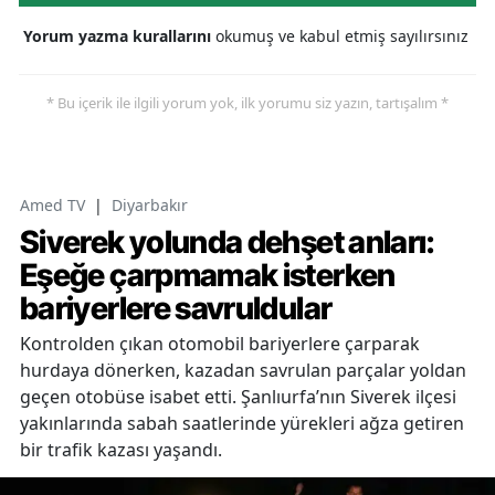
Yorum yazma kurallarını
okumuş ve kabul etmiş sayılırsınız
* Bu içerik ile ilgili yorum yok, ilk yorumu siz yazın, tartışalım *
Amed TV
|
Diyarbakır
Siverek yolunda dehşet anları:
Eşeğe çarpmamak isterken
bariyerlere savruldular
Kontrolden çıkan otomobil bariyerlere çarparak
hurdaya dönerken, kazadan savrulan parçalar yoldan
geçen otobüse isabet etti. Şanlıurfa’nın Siverek ilçesi
yakınlarında sabah saatlerinde yürekleri ağza getiren
bir trafik kazası yaşandı.