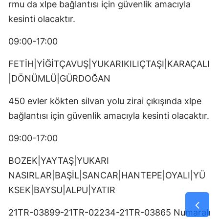
rmu da xlpe bağlantısı için güvenlik amacıyla
kesinti olacaktır.
09:00-17:00
FETİH|YİĞİTÇAVUŞ|YUKARIKILIÇTAŞI|KARAÇALI
|DÖNÜMLÜ|GÜRDOĞAN
450 evler kökten silvan yolu zirai çıkışında xlpe
bağlantısı için güvenlik amacıyla kesinti olacaktır.
09:00-17:00
BOZEK|YAYTAŞ|YUKARI
NASIRLAR|BAŞİL|SANCAR|HANTEPE|OYALI|YÜ
KSEK|BAYSU|ALPU|YATIR
21TR-03899-21TR-02234-21TR-03865 Numaralı