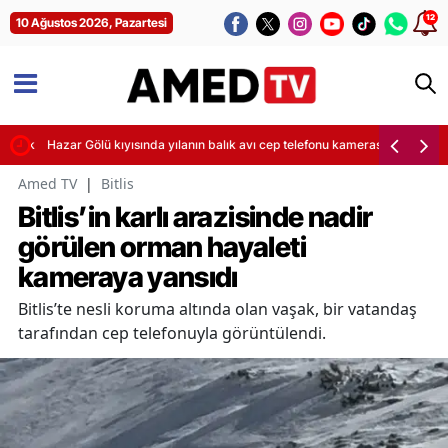
12
10 Ağustos 2026, Pazartesi
ürecek
Hazar Gölü kıyısında yılanın balık avı cep telefonu kamerasına yansıdı
Amed TV
|
Bitlis
Bitlis’in karlı arazisinde nadir
görülen orman hayaleti
kameraya yansıdı
Bitlis’te nesli koruma altında olan vaşak, bir vatandaş
tarafından cep telefonuyla görüntülendi.