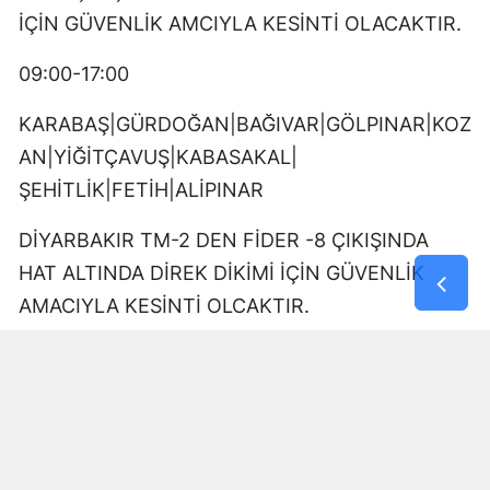
İÇİN GÜVENLİK AMCIYLA KESİNTİ OLACAKTIR.
09:00-17:00
KARABAŞ|GÜRDOĞAN|BAĞIVAR|GÖLPINAR|KOZ
AN|YİĞİTÇAVUŞ|KABASAKAL|
ŞEHİTLİK|FETİH|ALİPINAR
DİYARBAKIR TM-2 DEN FİDER -8 ÇIKIŞINDA
HAT ALTINDA DİREK DİKİMİ İÇİN GÜVENLİK
AMACIYLA KESİNTİ OLCAKTIR.
10:00-11:30
AZİZİYE|YOLALTI|ÜÇKUYU|DOKUZÇELTİK
üçkuyu toki kökten fidanlık çıkışında kesici ekibi
çalışması olacak.