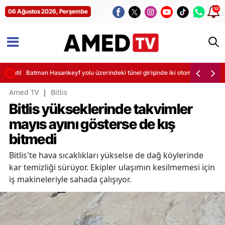
12
06 Ağustos 2026, Perşembe
sintileri başladı
Batman Hasankeyf yolu üzerindeki tünel girişinde iki otomobil çarpıştı
Amed TV
|
Bitlis
Bitlis yükseklerinde takvimler
mayıs ayını gösterse de kış
bitmedi
Bitlis'te hava sıcaklıkları yükselse de dağ köylerinde
kar temizliği sürüyor. Ekipler ulaşımın kesilmemesi için
iş makineleriyle sahada çalışıyor.