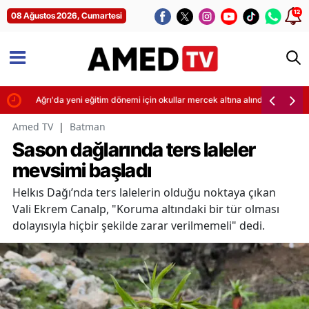
12
08 Ağustos 2026, Cumartesi
ti
Ağrı'da yeni eğitim dönemi için okullar mercek altına alındı
Amed TV
|
Batman
Sason dağlarında ters laleler
mevsimi başladı
Helkıs Dağı’nda ters lalelerin olduğu noktaya çıkan
Vali Ekrem Canalp, "Koruma altındaki bir tür olması
dolayısıyla hiçbir şekilde zarar verilmemeli" dedi.