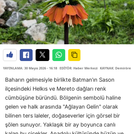
YAYINLAMA: 30 Mayıs 2026 - 16:18
EDİTÖR: Haber Merkezi
KAYNAK: Demirören 
Baharın gelmesiyle birlikte Batman’ın Sason
ilçesindeki Helkıs ve Mereto dağları renk
cümbüşüne büründü. Bölgenin sembolü haline
gelen ve halk arasında "Ağlayan Gelin" olarak
bilinen ters laleler, doğaseverler için görsel bir
şölen sunuyor. Yaklaşık bir ay boyunca canlı
kalan bu çiçekler, Anadolu kültüründe hüzün ve