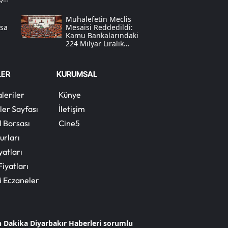
Muhalefetin Meclis
Yalova
asa
Mesaisi Reddedildi:
Kamu Bankalarındaki
Karabük
224 Milyar Liralık
ı
"tahsil Edilemeyen
Kredi" Tartışması
Kilis
LER
KURUMSAL
Osmaniye
leriler
Künye
Düzce
ler Sayfası
İletişim
l Borsası
Cine5
urları
yatları
Fiyatları
i Eczaneler
n Dakika Diyarbakır Haberleri sorumlu