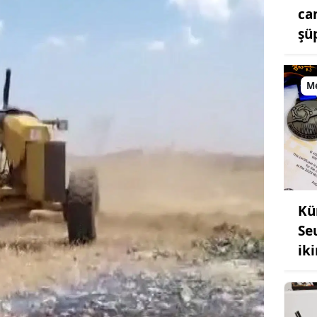
ca
şü
M
Kü
Se
ik