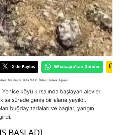
X'de Paylaş
Whatsapp'tan Gönder
aber Merkezi
KAYNAK: İhlas Haber Ajansı
 Yenice köyü kırsalında başlayan alevler,
 kısa sürede geniş bir alana yayıldı.
lan buğday tarlaları ve bağlar, yangın
irdi.
IŞ BAŞLADI