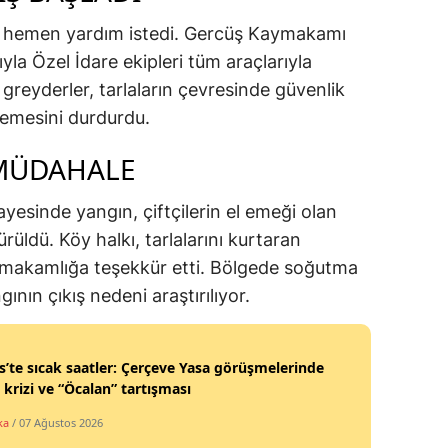
 hemen yardım istedi. Gercüş Kaymakamı
la Özel İdare ekipleri tüm araçlarıyla
 greyderler, tarlaların çevresinde güvenlik
rlemesini durdurdu.
MÜDAHALE
yesinde yangın, çiftçilerin el emeği olan
üldü. Köy halkı, tarlalarını kurtaran
ymakamlığa teşekkür etti. Bölgede soğutma
ının çıkış nedeni araştırılıyor.
s’te sıcak saatler: Çerçeve Yasa görüşmelerinde
 krizi ve “Öcalan” tartışması
ka
/ 07 Ağustos 2026