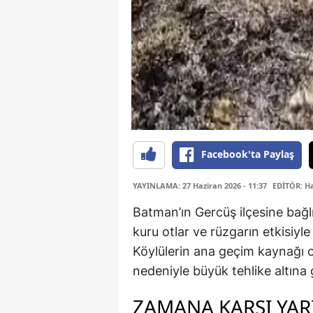
Facebook'ta Paylaş
YAYINLAMA: 27 Haziran 2026 - 11:37
EDİTÖR: H
Batman’ın Gercüş ilçesine bağlı
kuru otlar ve rüzgarın etkisiyle
Köylülerin ana geçim kaynağı o
nedeniyle büyük tehlike altına g
ZAMANA KARŞI YAR