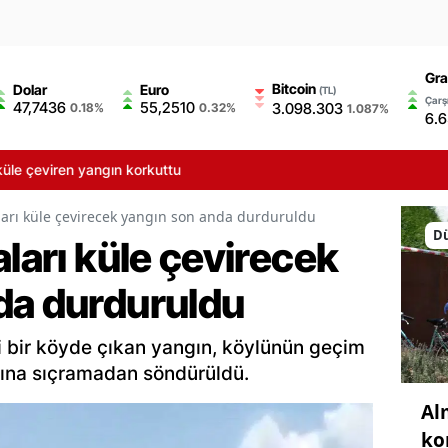
Gra
Bitcoin
Dolar
Euro
(TL)
Çarşı
47,7436
55,2510
3.098.303
0.18%
0.32%
1.087%
6.
çeviren yangın korkuttu
aları küle çevirecek yangın son anda durduruldu
D
aları küle çevirecek
da durduruldu
i bir köyde çıkan yangın, köylünün geçim
rına sıçramadan söndürüldü.
Al
ko