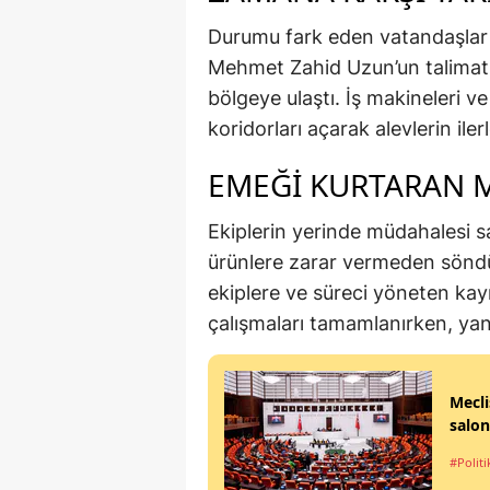
Durumu fark eden vatandaşlar
Mehmet Zahid Uzun’un talimatıy
bölgeye ulaştı. İş makineleri ve
koridorları açarak alevlerin ile
EMEĞİ KURTARAN 
Ekiplerin yerinde müdahalesi sa
ürünlere zarar vermeden söndür
ekiplere ve süreci yöneten ka
çalışmaları tamamlanırken, yang
Mecli
salon
#Politi