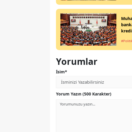
Muhal
banka
kredi
#Politi
Yorumlar
İsim*
Yorum Yazın (500 Karakter)