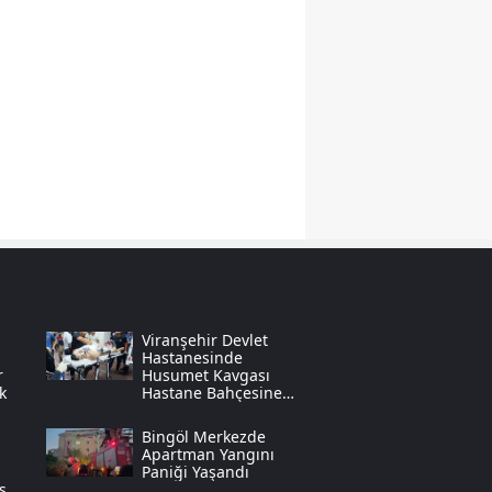
Yozgat
Zonguldak
Aksaray
Bayburt
Karaman
Kırıkkale
Batman
Viranşehir Devlet
Şırnak
Hastanesinde
r
Husumet Kavgası
k
Hastane Bahçesine
Bartın
Taştı
Bingöl Merkezde
Ardahan
Apartman Yangını
Paniği Yaşandı
mşek
Iğdır