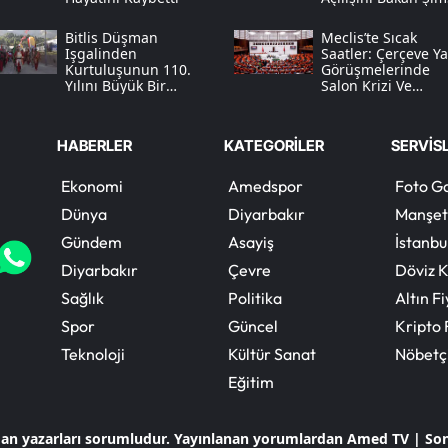
Yaptı
Bitlis Düşman
Meclis’te Sıcak
Işgalinden
Saatler: Çerçeve Y
Kurtuluşunun 110.
Görüşmelerinde
Yılını Büyük Bir
Salon Krizi Ve
Coşkuyla Kutluyor
“öcalan” Tartışmas
HABERLER
KATEGORİLER
SERVİS
Ekonomi
Amedspor
Foto Ga
Dünya
Diyarbakır
Manşet
Gündem
Asayiş
İstanbu
Diyarbakır
Çevre
Döviz K
Sağlık
Politika
Altın Fi
Spor
Güncel
Kripto 
Teknoloji
Kültür Sanat
Nöbetç
Eğitim
dan yazarları sorumludur. Yayınlanan yorumlardan Amed TV | So