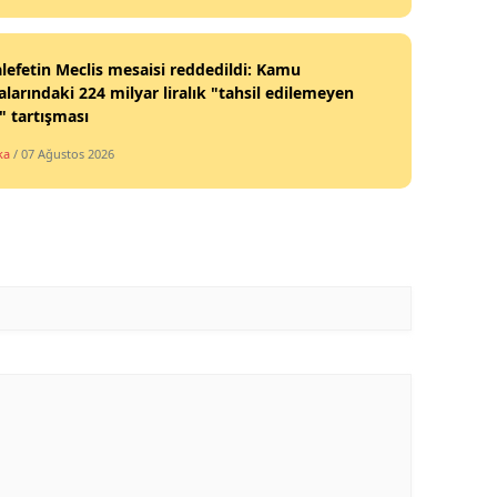
efetin Meclis mesaisi reddedildi: Kamu
larındaki 224 milyar liralık "tahsil edilemeyen
" tartışması
ka
/ 07 Ağustos 2026