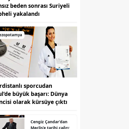
nsız beden sonrası Suriyeli
Bilecik
pheli yakalandı
Bingöl
Bitlis
ezopotamya
Bolu
Burdur
Bursa
Çanakkale
rdistanlı sporcudan
Çankırı
ul’de büyük başarı: Dünya
Çorum
incisi olarak kürsüye çıktı
Denizli
Cengiz Çandar’dan
Diyarbakır
Meclis’e tarihi çağrı: