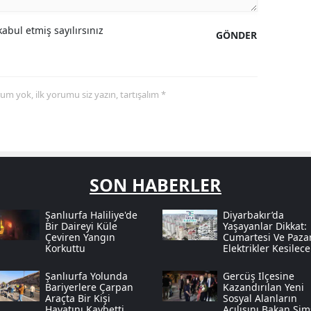
abul etmiş sayılırsınız
GÖNDER
yorum yok, ilk yorumu siz yazın, tartışalım *
SON HABERLER
Şanlıurfa Haliliye'de
Diyarbakır’da
Bir Daireyi Küle
Yaşayanlar Dikkat:
Çeviren Yangın
Cumartesi Ve Paza
Korkuttu
Elektrikler Kesilece
Şanlıurfa Yolunda
Gercüş Ilçesine
Bariyerlere Çarpan
Kazandırılan Yeni
Araçta Bir Kişi
Sosyal Alanların
Hayatını Kaybetti
Açılışını Bakan Şi