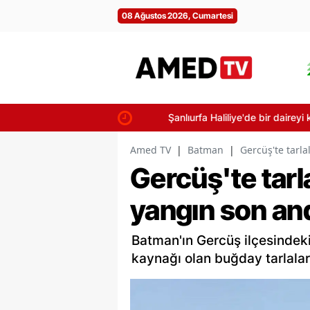
08 Ağustos 2026, Cumartesi
Şanlıurfa Haliliye'de bir daireyi küle 
Amed TV
|
Batman
|
Gercüş'te tarl
Gercüş'te tarl
yangın son an
Batman'ın Gercüş ilçesindek
kaynağı olan buğday tarlala