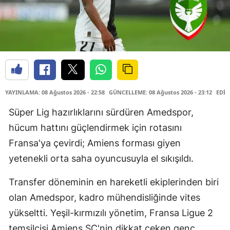
YAYINLAMA: 08 Ağustos 2026 - 22:58
GÜNCELLEME: 08 Ağustos 2026 - 23:12
EDİT
Süper Lig hazırlıklarını sürdüren Amedspor,
hücum hattını güçlendirmek için rotasını
Fransa'ya çevirdi; Amiens forması giyen
yetenekli orta saha oyuncusuyla el sıkışıldı.
Transfer döneminin en hareketli ekiplerinden biri
olan Amedspor, kadro mühendisliğinde vites
yükseltti. Yeşil-kırmızılı yönetim, Fransa Ligue 2
temsilcisi Amiens SC'nin dikkat çeken genç