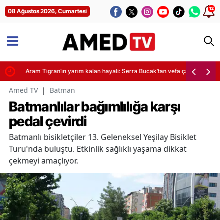
12
08 Ağustos 2026, Cumartesi
Aram Tigran’ın yarım kalan hayali: Serra Bucak’tan vefa çağrısı
Amed TV
|
Batman
Batmanlılar bağımlılığa karşı
pedal çevirdi
Batmanlı bisikletçiler 13. Geleneksel Yeşilay Bisiklet
Turu'nda buluştu. Etkinlik sağlıklı yaşama dikkat
çekmeyi amaçlıyor.