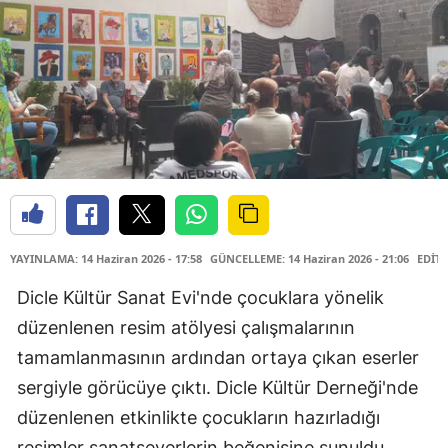
YAYINLAMA: 14 Haziran 2026 - 17:58
GÜNCELLEME: 14 Haziran 2026 - 21:06
EDİTÖ
Dicle Kültür Sanat Evi'nde çocuklara yönelik
düzenlenen resim atölyesi çalışmalarının
tamamlanmasının ardından ortaya çıkan eserler
sergiyle görücüye çıktı. Dicle Kültür Derneği'nde
düzenlenen etkinlikte çocukların hazırladığı
resimler sanatseverlerin beğenisine sunuldu.