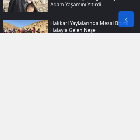
Adam Yaşamını Yitirdi
Hakkari Yaylalarında Mesai Bitimi
Halayla Gelen Neşe
Elazığlı Gönüllüler Her Gün 300
Kişiye Sıcak Yemek Ulaştırıyor
Batman'da Apartman Balkonundaki
Elektrikli Bisiklet Bataryası Büyük Bir
Gürültüyle Patladı
Jandarma Genel Komutanı Çardakcı
Şehit Yakınları Ve Gazilerle Bir Araya
Geldi