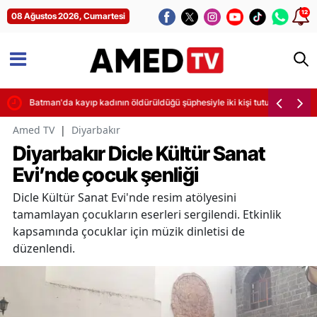
12
08 Ağustos 2026, Cumartesi
Batman'da kayıp kadının öldürüldüğü şüphesiyle iki kişi tutuklandı
Amed TV
|
Diyarbakır
Diyarbakır Dicle Kültür Sanat
Evi’nde çocuk şenliği
Dicle Kültür Sanat Evi'nde resim atölyesini
tamamlayan çocukların eserleri sergilendi. Etkinlik
kapsamında çocuklar için müzik dinletisi de
düzenlendi.