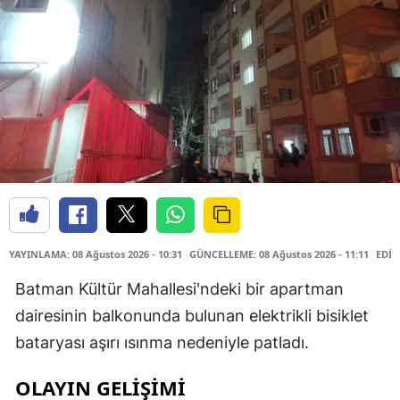
YAYINLAMA: 08 Ağustos 2026 - 10:31
GÜNCELLEME: 08 Ağustos 2026 - 11:11
EDİT
Batman Kültür Mahallesi'ndeki bir apartman
dairesinin balkonunda bulunan elektrikli bisiklet
bataryası aşırı ısınma nedeniyle patladı.
OLAYIN GELİŞİMİ