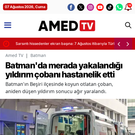
12
07 Ağustos 2026, Cuma
yor
Sarsıntı hissedenler ekran başına: 7 Ağustos itibarıyla Türkiye'de son de
Amed TV
|
Batman
Batman'da merada yakalandığı
yıldırım çobanı hastanelik etti
Batman'ın Beşiri ilçesinde koyun otlatan çoban,
aniden düşen yıldırım sonucu ağır yaralandı.