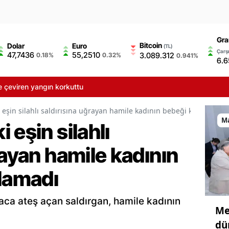
Gra
Bitcoin
Dolar
Euro
(TL)
Çarşı
47,7436
55,2510
3.089.312
0.18%
0.32%
0.941%
6.6
çeviren yangın korkuttu
 eşin silahlı saldırısına uğrayan hamile kadının bebeği kurtarılama
M
 eşin silahlı
rayan hamile kadının
ılamadı
aca ateş açan saldırgan, hamile kadının
Me
dü