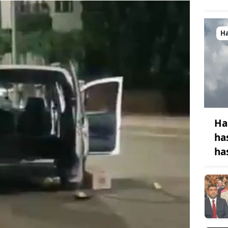
H
Ha
ha
ha