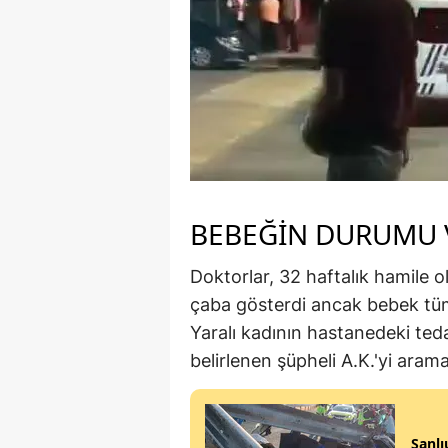
BEBEĞİN DURUMU 
Doktorlar, 32 haftalık hamile 
çaba gösterdi ancak bebek tü
Yaralı kadının hastanedeki tedav
belirlenen şüpheli A.K.'yi aram
Şanlı