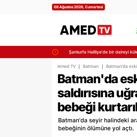
08 Ağustos 2026, Cumartesi
Şanlıurfa Haliliye'de bir daireyi küle 
Amed TV
|
Batman
|
Batman'da eski
Batman'da eski
saldırısına uğ
bebeği kurtar
Batman'da seyir halindeki ar
bebeğinin ölümüne yol açtı.