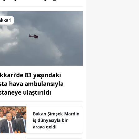
Bilecik
Bingöl
akkari
Bitlis
Bolu
Burdur
Bursa
kkari’de 83 yaşındaki
sta hava ambulansıyla
Çanakkale
staneye ulaştırıldı
Çankırı
Çorum
Bakan Şimşek Mardin
iş dünyasıyla bir
Denizli
araya geldi
Diyarbakır