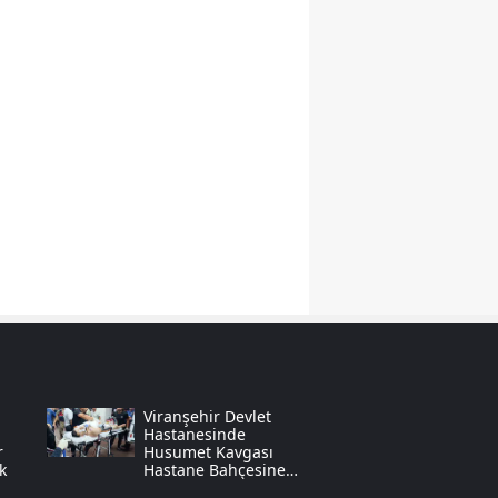
Yalova
Karabük
Kilis
Osmaniye
Düzce
Viranşehir Devlet
Hastanesinde
r
Husumet Kavgası
k
Hastane Bahçesine
Taştı