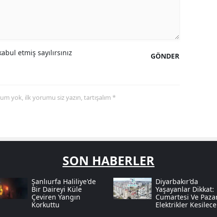
abul etmiş sayılırsınız
GÖNDER
yorum yok, ilk yorumu siz yazın, tartışalım *
SON HABERLER
Şanlıurfa Haliliye'de
Diyarbakır’da
Bir Daireyi Küle
Yaşayanlar Dikkat:
Çeviren Yangın
Cumartesi Ve Paza
Korkuttu
Elektrikler Kesilece