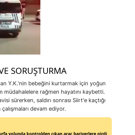
VE SORUŞTURMA
olan Y.K.'nin bebeğini kurtarmak için yoğun
m müdahalelere rağmen hayatını kaybetti.
isi sürerken, saldırı sonrası Siirt'e kaçtığı
a çalışmaları devam ediyor.
urfa yolunda kontrolden çıkan araç bariyerlere girdi