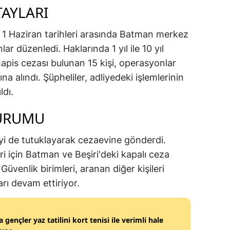
AYLARI
e 1 Haziran tarihleri arasında Batman merkez
ar düzenledi. Haklarında 1 yıl ile 10 yıl
apis cezası bulunan 15 kişi, operasyonlar
 alındı. Şüpheliler, adliyedeki işlemlerinin
ldı.
URUMU
yi de tutuklayarak cezaevine gönderdi.
i için Batman ve Beşiri'deki kapalı ceza
Güvenlik birimleri, aranan diğer kişileri
rı devam ettiriyor.
 gençler yaz tatilini kort tenisi ile verimli hale