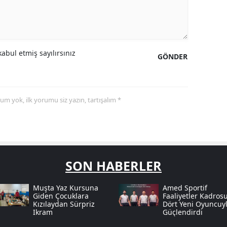
abul etmiş sayılırsınız
GÖNDER
yorum yok, ilk yorumu siz yazın, tartışalım *
SON HABERLER
Muşta Yaz Kursuna
Amed Sportif
Giden Çocuklara
Faaliyetler Kadros
Kızılaydan Sürpriz
Dört Yeni Oyuncuy
Ikram
Güçlendirdi