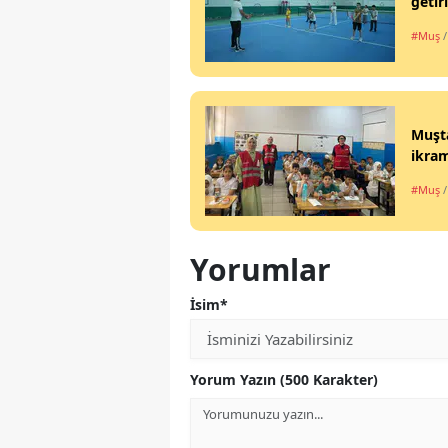
getir
#Muş
Muşta
ikra
#Muş
Yorumlar
İsim*
Yorum Yazın (500 Karakter)