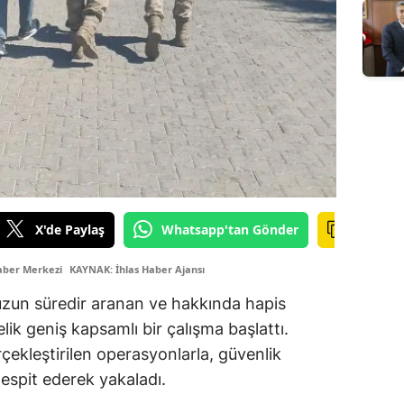
X'de Paylaş
Whatsapp'tan Gönder
aber Merkezi
KAYNAK: İhlas Haber Ajansı
uzun süredir aranan ve hakkında hapis
lik geniş kapsamlı bir çalışma başlattı.
rçekleştirilen operasyonlarla, güvenlik
tespit ederek yakaladı.