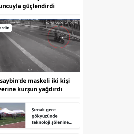
uncuyla güçlendirdi
Bilecik
Bingöl
ardin
Bitlis
Bolu
Burdur
Bursa
saybin'de maskeli iki kişi
Çanakkale
 yerine kurşun yağdırdı
Çankırı
Çorum
Şırnak gece
gökyüzünde
Denizli
teknoloji şölenine
hazırlanıyor
Diyarbakır