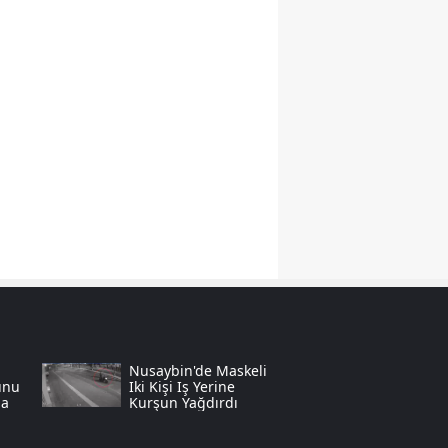
Samsun
Siirt
Sinop
Sivas
Tekirdağ
Tokat
Trabzon
Tunceli
Şanlıurfa
Nusaybin'de Maskeli
unu
Iki Kişi Iş Yerine
Uşak
la
Kurşun Yağdırdı
Van