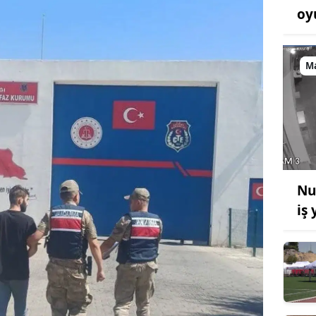
oy
M
Nu
iş