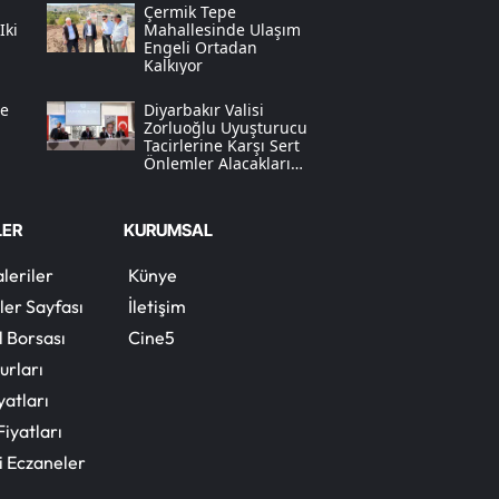
Çermik Tepe
Iki
Mahallesinde Ulaşım
Yozgat
Engeli Ortadan
Kalkıyor
Zonguldak
re
Diyarbakır Valisi
Zorluoğlu Uyuşturucu
Aksaray
Tacirlerine Karşı Sert
Önlemler Alacaklarını
Bayburt
Açıkladı
Karaman
LER
KURUMSAL
Kırıkkale
leriler
Künye
ler Sayfası
İletişim
Batman
l Borsası
Cine5
Şırnak
urları
yatları
Bartın
Fiyatları
Ardahan
i Eczaneler
Iğdır