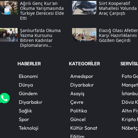
Ağrılı Genç Kur'an
Siirt Kooperatif
Okuma Yarışmasında
Mahallesi Yolunda 
Türkiye Derecesi Elde
Araç Çarpıştı
Etti
Şanlıurfa'da Okuma
Elazığ Olası Afetle
Yazma Kursunu
Karşı Hazırlıklarını
Bitiren Kadınlar
Gözden Geçirdi
Diplomalarını
Coşkuyla Aldı
HABERLER
KATEGORİLER
SERVİS
Ekonomi
Amedspor
Foto Ga
Dünya
Diyarbakır
Manşet
Gündem
Asayiş
İstanbu
Diyarbakır
Çevre
Döviz K
Sağlık
Politika
Altın Fi
Spor
Güncel
Kripto 
Teknoloji
Kültür Sanat
Nöbetç
Eğitim