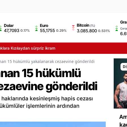
Gra
Bitcoin
Dolar
Euro
(TL)
Çarşı
47,7093
55,1755
3.085.800
0.17%
0.29%
0.531%
6.6
zılaydan sürpriz ikram
nan 15 hükümlü yakalanarak cezaevine gönderildi
Di
anan 15 hükümlü
ezaevine gönderildi
 haklarında kesinleşmiş hapis cezası
Hükümlüler işlemlerinin ardından
Am
ka