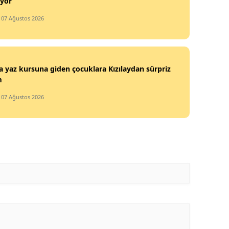
iyor
/ 07 Ağustos 2026
 yaz kursuna giden çocuklara Kızılaydan sürpriz
m
/ 07 Ağustos 2026