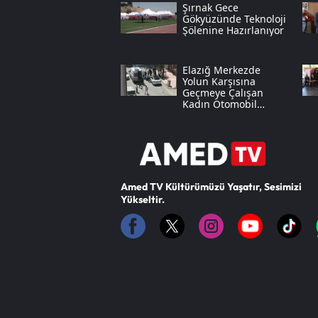
Şırnak Gece
Gökyüzünde Teknoloji
Şölenine Hazırlanıyor
Elazığ Merkezde
Yolun Karşısına
Geçmeye Çalışan
Kadın Otomobil
Çarpmasıyla
Yaralandı
Amed TV Kültürümüzü Yaşatır, Sesimizi
Yükseltir.