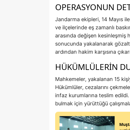
OPERASYONUN DET
Jandarma ekipleri, 14 Mayıs il
ve ilçelerinde eş zamanlı baskınl
arasında değişen kesinleşmiş h
sonucunda yakalanarak gözaltına
ardından hakim karşısına çıkarı
HÜKÜMLÜLERİN D
Mahkemeler, yakalanan 15 kişi
Hükümlüler, cezalarını çekmeler
infaz kurumlarına teslim edildi. 
bulmak için yürüttüğü çalışmala
Muşta