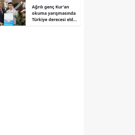
Ağrılı genç Kur'an
Edirne
okuma yarışmasında
Türkiye derecesi elde
Elazığ
etti
Erzincan
Erzurum
Eskişehir
Gaziantep
Giresun
Gümüşhane
Hakkari
Hatay
Isparta