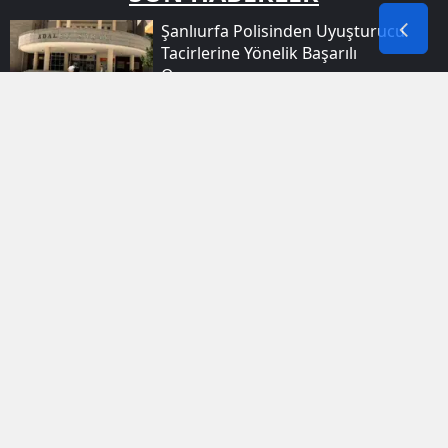
Şanlıurfa Polisinden Uyuşturucu
Tacirlerine Yönelik Başarılı
Operasyon
Viranşehir Devlet Hastanesi
Önündeki Silahlı Saldırının Şüphelisi
Hayatını Kaybetti
Gevaş Ilçesindeki Yangın Çevre
Evlere Sıçramadan Kontrol Altına
Alındı
Filistin Için Yola Çıkan Fransız Aktivist
Türkiye Yolunda İslam'ı Seçti
Ağrı'da Yeni Eğitim Dönemi Için