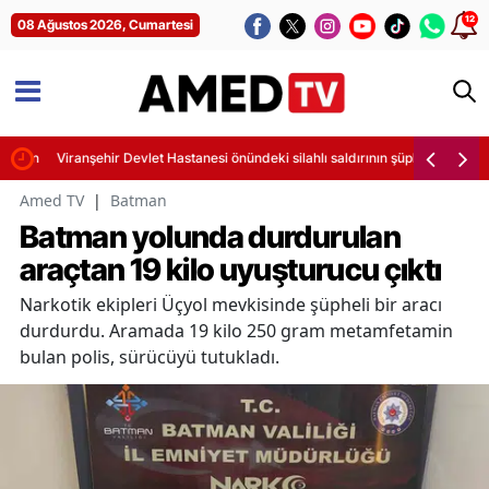
12
08 Ağustos 2026, Cumartesi
asyon
Viranşehir Devlet Hastanesi önündeki silahlı saldırının şüphelisi hayatını
Amed TV
|
Batman
Batman yolunda durdurulan
araçtan 19 kilo uyuşturucu çıktı
Narkotik ekipleri Üçyol mevkisinde şüpheli bir aracı
durdurdu. Aramada 19 kilo 250 gram metamfetamin
bulan polis, sürücüyü tutukladı.