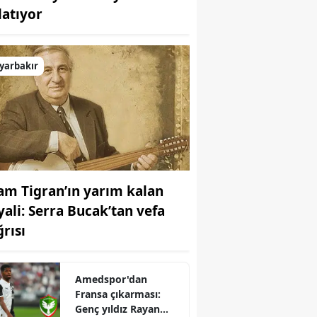
latıyor
Bilecik
Bingöl
yarbakır
Bitlis
Bolu
Burdur
Bursa
am Tigran’ın yarım kalan
Çanakkale
yali: Serra Bucak’tan vefa
Çankırı
ğrısı
Çorum
Denizli
Amedspor'dan
Fransa çıkarması:
Diyarbakır
Genç yıldız Rayan