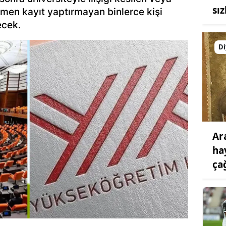
sız
men kayıt yaptırmayan binlerce kişi
ecek.
Di
Ar
ha
ça