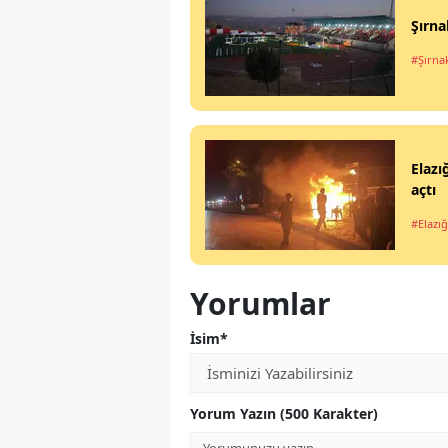
Şırna
#Şırna
Elazı
açtı
#Elazığ
Yorumlar
İsim*
Yorum Yazın (500 Karakter)