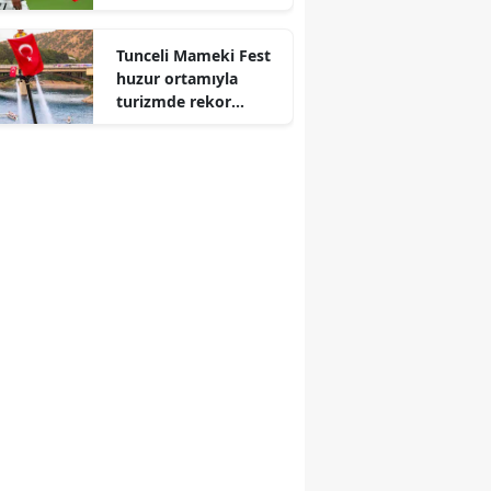
Lutin için geri sayım
Edirne
başladı
Tunceli Mameki Fest
Elazığ
huzur ortamıyla
turizmde rekor
Erzincan
bekliyor
Erzurum
Eskişehir
Gaziantep
Giresun
Gümüşhane
Hakkari
Hatay
Isparta