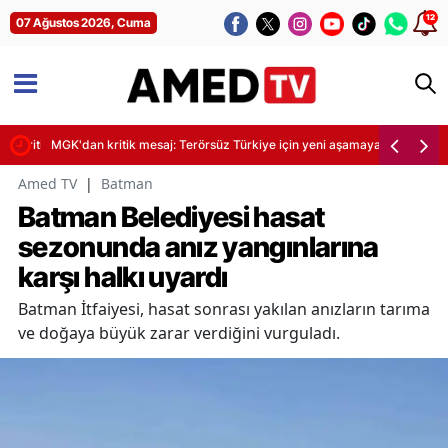
12
07 Ağustos 2026, Cuma
 kritik saat uyarısı
MGK'dan kritik mesaj: Terörsüz Türkiye için yeni aşamaya geçiliyor
Amed TV
|
Batman
Batman Belediyesi hasat
sezonunda anız yangınlarına
karşı halkı uyardı
Batman İtfaiyesi, hasat sonrası yakılan anızların tarıma
ve doğaya büyük zarar verdiğini vurguladı.