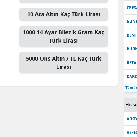
CRFS
10
Ata Altın
Kaç Türk Lirası
GUN
1000
14 Ayar Bilezik Gram
Kaç
KEN
Türk Lirası
RUB
5000
Ons Altın / TL
Kaç Türk
BETA
Lirası
KARC
Tümün
Hisse
ADGY
AEFE