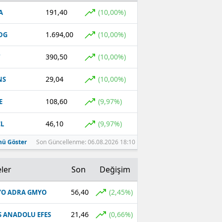
191,40
(10,00%)
A
Malatya
1.694,00
(10,00%)
DG
Manisa
Kahramanmaraş
390,50
(10,00%)
T
Mardin
29,04
(10,00%)
NS
Muğla
108,60
(9,97%)
E
Muş
46,10
(9,97%)
L
Nevşehir
ü Göster
Son Güncellenme: 06.08.2026 18:10
Niğde
ler
Son
Değişim
Ordu
56,40
(2,45%)
O ADRA GMYO
Rize
21,46
(0,66%)
S ANADOLU EFES
Sakarya