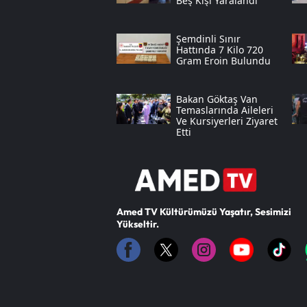
Beş Kişi Yaralandı
Şemdinli Sınır
Hattında 7 Kilo 720
Gram Eroin Bulundu
Bakan Göktaş Van
Temaslarında Aileleri
Ve Kursiyerleri Ziyaret
Etti
Amed TV Kültürümüzü Yaşatır, Sesimizi
Yükseltir.