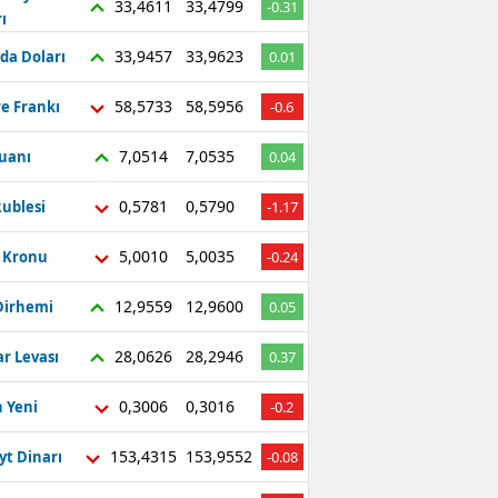
33,4611
33,4799
-0.31
ı
Bilecik
33,9457
33,9623
da Doları
0.01
Bingöl
58,5733
58,5956
re Frankı
-0.6
Bitlis
7,0514
7,0535
Yuanı
0.04
Bolu
Burdur
0,5781
0,5790
ublesi
-1.17
Bursa
5,0010
5,0035
ç Kronu
-0.24
Çanakkale
12,9559
12,9600
Dirhemi
0.05
Çankırı
28,0626
28,2946
r Levası
0.37
Çorum
0,3006
0,3016
 Yeni
-0.2
Denizli
153,4315
153,9552
yt Dinarı
-0.08
Diyarbakır