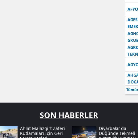
AFYO
AGES
EMEK
AGH
GRU
AGRO
TEKN
AGYO
AHGA
DOG
Tümün
SON HABERLER
Ahlat Malazgirt Zaferi
Diyarbakır'da
Kutlamaları Için Geri
Düğünde Tekmeli