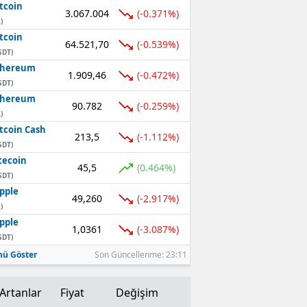
tcoin
3.067.004
(-0.371%)
Mersin
)
tcoin
64.521,70
(-0.539%)
İstanbul
SDT)
thereum
1.909,46
İzmir
(-0.472%)
SDT)
thereum
Kars
90.782
(-0.259%)
)
tcoin Cash
Kastamonu
213,5
(-1.112%)
SDT)
Kayseri
tecoin
45,5
(0.464%)
SDT)
Kırklareli
pple
49,260
(-2.917%)
)
Kırşehir
pple
1,0361
(-3.087%)
SDT)
Kocaeli
ü Göster
Son Güncellenme: 23:11
Konya
Artanlar
Fiyat
Değişim
Kütahya