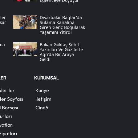
Eğlenceye Doyuyor
Yozgat
ler
Diyarbakır Bağlar'da
kar
Sulama Kanalına
Zonguldak
Giren Genç Boğularak
Yaşamını Yitirdi
Aksaray
ama
Bakan Göktaş Şehit
Bayburt
Yakınları Ve Gazilerle
Ağrı’da Bir Araya
Geldi
Karaman
Kırıkkale
LER
KURUMSAL
Batman
leriler
Künye
ler Sayfası
İletişim
Şırnak
l Borsası
Cine5
Bartın
urları
yatları
Ardahan
Fiyatları
Iğdır