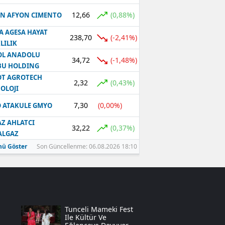
12,66
(0,88%)
N AFYON CIMENTO
Samsun
A AGESA HAYAT
Siirt
238,70
(-2,41%)
LILIK
OL ANADOLU
Sinop
34,72
(-1,48%)
BU HOLDING
T AGROTECH
Sivas
2,32
(0,43%)
OLOJI
Tekirdağ
7,30
(0,00%)
 ATAKULE GMYO
Tokat
Z AHLATCI
32,22
(0,37%)
ALGAZ
Trabzon
ü Göster
Son Güncellenme: 06.08.2026 18:10
Tunceli
Şanlıurfa
Uşak
Tunceli Mameki Fest
Ile Kültür Ve
Van