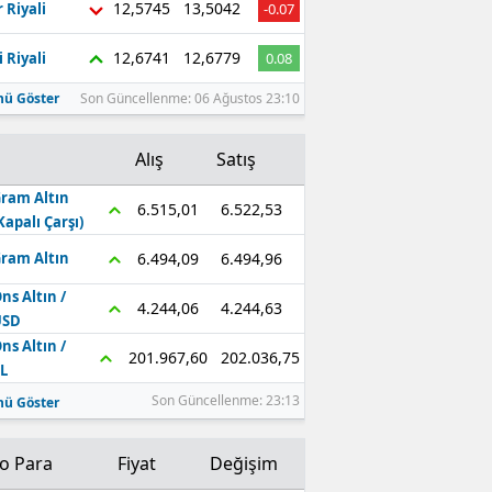
12,5745
13,5042
 Riyali
-0.07
Edirne
12,6741
12,6779
 Riyali
0.08
Elazığ
ü Göster
Son Güncellenme: 06 Ağustos 23:10
Erzincan
Alış
Satış
Erzurum
ram Altın
Eskişehir
6.522,53
6.515,01
Kapalı Çarşı)
Gaziantep
6.494,96
6.494,09
ram Altın
ns Altın /
Giresun
4.244,63
4.244,06
USD
Gümüşhane
ns Altın /
202.036,75
201.967,60
L
Hakkari
Son Güncellenme: 23:13
ü Göster
Hatay
to Para
Fiyat
Değişim
Isparta