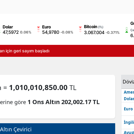
G
Bitcoin
Dolar
Euro
(TL)
Ça
47,5972
54,9780
3.067.004
0.06%
-0.08%
-0.371%
6
 geri sayım başladı
Dövi
1,010,010,850.00
n =
TL
Amer
Dolar
1 Ons Altın 202,002.17 TL
lerine göre
Euro
İngili
Altın Çevirici
Avus