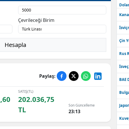
Dolar
Kana
Çevrileceği Birim
İsviç
Çin 
Hesapla
Rus R
İsve
Paylaş:
BAE 
SATIŞ(TL)
Bulga
,60
202.036,75
Son Güncelleme
Japon
TL
23:13
Kuve