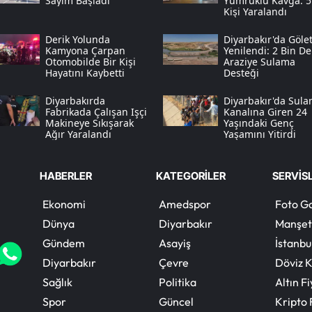
Sayım Başladı
Yumruklu Kavga: 5
Kişi Yaralandı
Derik Yolunda
Diyarbakır'da Gölet
Kamyona Çarpan
Yenilendi: 2 Bin De
Otomobilde Bir Kişi
Araziye Sulama
Hayatını Kaybetti
Desteği
Diyarbakırda
Diyarbakır'da Sul
Fabrikada Çalışan Işçi
Kanalına Giren 24
Makineye Sıkışarak
Yaşındaki Genç
Ağır Yaralandı
Yaşamını Yitirdi
HABERLER
KATEGORİLER
SERVİS
Ekonomi
Amedspor
Foto Ga
Dünya
Diyarbakır
Manşet
Gündem
Asayiş
İstanbu
Diyarbakır
Çevre
Döviz K
Sağlık
Politika
Altın Fi
Spor
Güncel
Kripto 