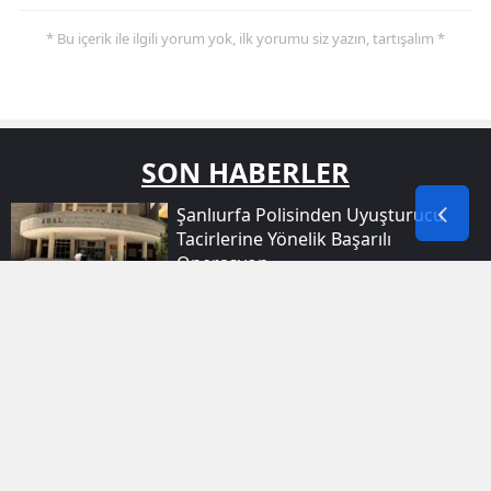
* Bu içerik ile ilgili yorum yok, ilk yorumu siz yazın, tartışalım *
SON HABERLER
Şanlıurfa Polisinden Uyuşturucu
Tacirlerine Yönelik Başarılı
Operasyon
Viranşehir Devlet Hastanesi
Önündeki Silahlı Saldırının Şüphelisi
Hayatını Kaybetti
Gevaş Ilçesindeki Yangın Çevre
Evlere Sıçramadan Kontrol Altına
Alındı