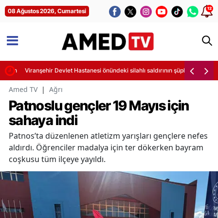
12
08 Ağustos 2026, Cumartesi
asyon
Viranşehir Devlet Hastanesi önündeki silahlı saldırının şüphelisi hayatını
Amed TV
|
Ağrı
Patnoslu gençler 19 Mayıs için
sahaya indi
Patnos’ta düzenlenen atletizm yarışları gençlere nefes
aldırdı. Öğrenciler madalya için ter dökerken bayram
coşkusu tüm ilçeye yayıldı.