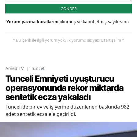
GÖNDER
Yorum yazma kurallarını
okumuş ve kabul etmiş sayılırsınız
* Bu içerik ile ilgili yorum yok, ilk yorumu siz yazın, tartışalım *
Amed TV
|
Tunceli
Tunceli Emniyeti uyuşturucu
operasyonunda rekor miktarda
sentetik ecza yakaladı
Tunceli’de bir ev ve iş yerine düzenlenen baskında 982
adet sentetik ecza ele geçirildi.