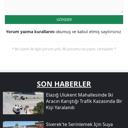
GÖNDER
Yorum yazma kurallarını
okumuş ve kabul etmiş sayılırsınız
* Bu içerik ile ilgili yorum yok, ilk yorumu siz yazın, tartışalım *
SON HABERLER
Elazığ Ulukent Mahallesinde Iki
Aracın Karıştığı Trafik Kazasında Bir
Kişi Yaralandı
Siverek'te Serinlemek Için Suya