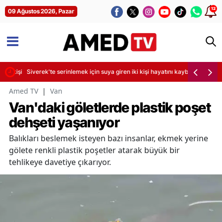
12
09 Ağustos 2026, Pazar
ir kişi yaralandı
Siverek'te serinlemek için suya giren iki kişi hayatını kaybetti
Amed TV
|
Van
Van'daki göletlerde plastik poşet
dehşeti yaşanıyor
Balıkları beslemek isteyen bazı insanlar, ekmek yerine
gölete renkli plastik poşetler atarak büyük bir
tehlikeye davetiye çıkarıyor.