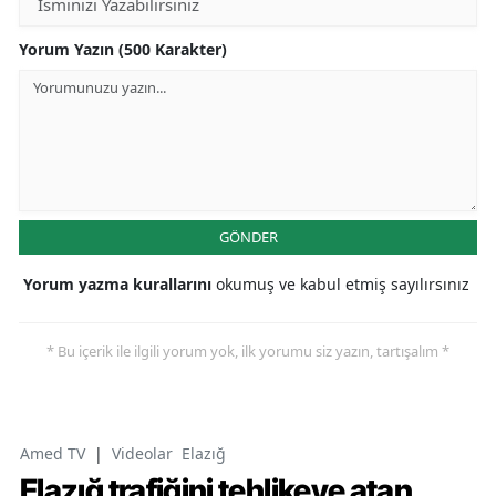
Yorum Yazın (500 Karakter)
GÖNDER
Yorum yazma kurallarını
okumuş ve kabul etmiş sayılırsınız
* Bu içerik ile ilgili yorum yok, ilk yorumu siz yazın, tartışalım *
Amed TV
|
Videolar
Elazığ
Elazığ trafiğini tehlikeye atan