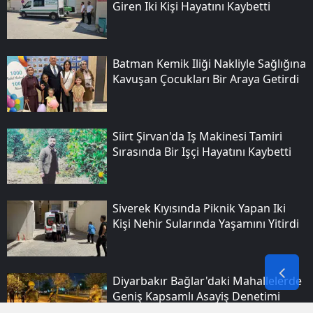
Giren Iki Kişi Hayatını Kaybetti
Batman Kemik Iliği Nakliyle Sağlığına
Kavuşan Çocukları Bir Araya Getirdi
Siirt Şirvan'da Iş Makinesi Tamiri
Sırasında Bir Işçi Hayatını Kaybetti
Siverek Kıyısında Piknik Yapan Iki
Kişi Nehir Sularında Yaşamını Yitirdi
Diyarbakır Bağlar'daki Mahallelerde
Geniş Kapsamlı Asayiş Denetimi
Yapıldı