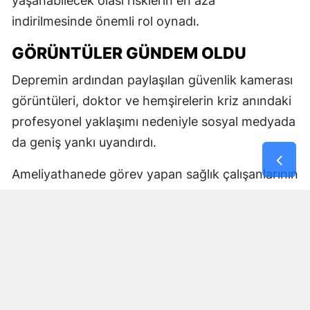
yaşanabilecek olası risklerin en aza
indirilmesinde önemli rol oynadı.
GÖRÜNTÜLER GÜNDEM OLDU
Depremin ardından paylaşılan güvenlik kamerası
görüntüleri, doktor ve hemşirelerin kriz anındaki
profesyonel yaklaşımı nedeniyle sosyal medyada
da geniş yankı uyandırdı.
Ameliyathanede görev yapan sağlık çalışanlarının
hastayı korumaya yönelik refleksi, birçok
kullanıcı tarafından fedakârlık ve meslek
sorumluluğunun dikkat çekici bir örneği olarak
değerlendirildi.
Yorumlar