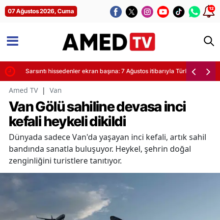
12
07 Ağustos 2026, Cuma
yor
Sarsıntı hissedenler ekran başına: 7 Ağustos itibarıyla Türkiye'de son de
Amed TV
|
Van
Van Gölü sahiline devasa inci
kefali heykeli dikildi
Dünyada sadece Van'da yaşayan inci kefali, artık sahil
bandında sanatla buluşuyor. Heykel, şehrin doğal
zenginliğini turistlere tanıtıyor.