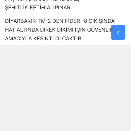
ŞEHİTLİK|FETİH|ALİPINAR
DİYARBAKIR TM-2 DEN FİDER -8 ÇIKIŞINDA
HAT ALTINDA DİREK DİKİMİ İÇİN GÜVENLİK
AMACIYLA KESİNTİ OLCAKTIR.
10:00-11:30
AZİZİYE|YOLALTI|ÜÇKUYU|DOKUZÇELTİK
üçkuyu toki kökten fidanlık çıkışında kesici ekibi
çalışması olacak.
09:00-17:00
KARDEŞLER|YUKARIKILIÇTAŞI|HAVACILAR|ELİD
OLU|BÜYÜKKADI|ERİMLİ|KESİKAĞAÇ