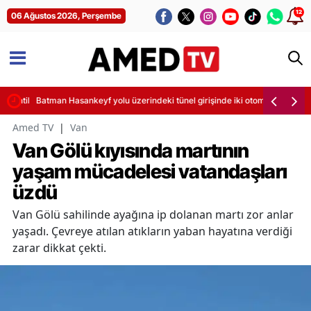
12
06 Ağustos 2026, Perşembe
sintileri başladı
Batman Hasankeyf yolu üzerindeki tünel girişinde iki otomobil çarpıştı
Amed TV
|
Van
Van Gölü kıyısında martının
yaşam mücadelesi vatandaşları
üzdü
Van Gölü sahilinde ayağına ip dolanan martı zor anlar
yaşadı. Çevreye atılan atıkların yaban hayatına verdiği
zarar dikkat çekti.