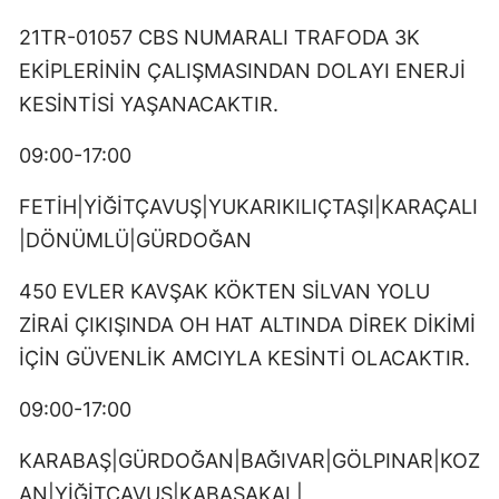
21TR-01057 CBS NUMARALI TRAFODA 3K
EKİPLERİNİN ÇALIŞMASINDAN DOLAYI ENERJİ
KESİNTİSİ YAŞANACAKTIR.
09:00-17:00
FETİH|YİĞİTÇAVUŞ|YUKARIKILIÇTAŞI|KARAÇALI
|DÖNÜMLÜ|GÜRDOĞAN
450 EVLER KAVŞAK KÖKTEN SİLVAN YOLU
ZİRAİ ÇIKIŞINDA OH HAT ALTINDA DİREK DİKİMİ
İÇİN GÜVENLİK AMCIYLA KESİNTİ OLACAKTIR.
09:00-17:00
KARABAŞ|GÜRDOĞAN|BAĞIVAR|GÖLPINAR|KOZ
AN|YİĞİTÇAVUŞ|KABASAKAL|