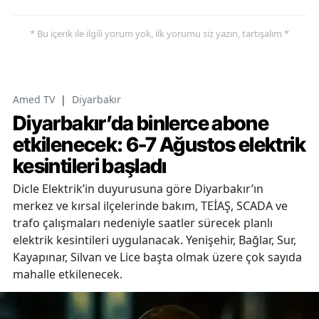
* Bu içerik ile ilgili yorum yok, ilk yorumu siz yazın, tartışalım *
Amed TV
|
Diyarbakır
Diyarbakır’da binlerce abone
etkilenecek: 6-7 Ağustos elektrik
kesintileri başladı
Dicle Elektrik’in duyurusuna göre Diyarbakır’ın
merkez ve kırsal ilçelerinde bakım, TEİAŞ, SCADA ve
trafo çalışmaları nedeniyle saatler sürecek planlı
elektrik kesintileri uygulanacak. Yenişehir, Bağlar, Sur,
Kayapınar, Silvan ve Lice başta olmak üzere çok sayıda
mahalle etkilenecek.