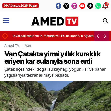
12
09 Ağustos 2026, Pazar
Diyarbakır’da benzin, motorin ve LPG ne kadar? 9 Ağustos 2026 fiyatlar
Amed TV
|
Van
Van Çatakta yirmi yıllık kuraklık
eriyen kar sularıyla sona erdi
Çatak ilçesindeki doğal su kaynağı yoğun kar ve bahar
yağışlarıyla tekrar akmaya başladı.