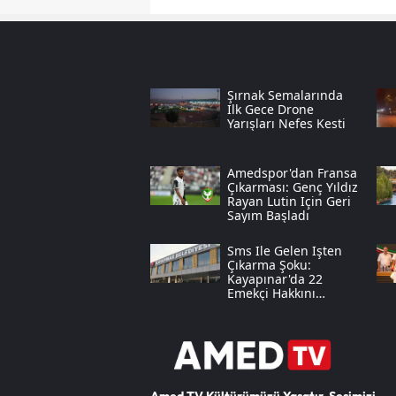
Şırnak Semalarında
Ilk Gece Drone
Yarışları Nefes Kesti
Amedspor'dan Fransa
Çıkarması: Genç Yıldız
Rayan Lutin Için Geri
Sayım Başladı
Sms Ile Gelen Işten
Çıkarma Şoku:
Kayapınar'da 22
Emekçi Hakkını
Mahkemede Arayacak