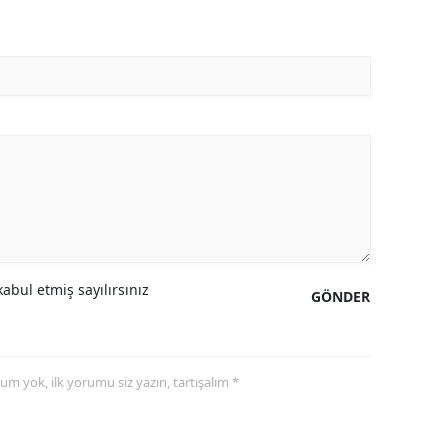
abul etmiş sayılırsınız
GÖNDER
yorum yok, ilk yorumu siz yazın, tartışalım *