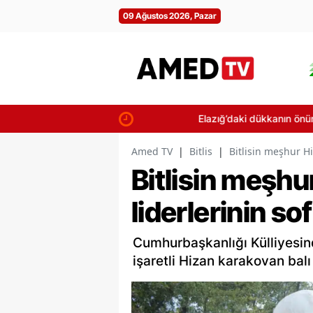
09 Ağustos 2026, Pazar
Elazığ’daki dükkanın önünde çıkan yan
Amed TV
|
Bitlis
|
Bitlisin meşhur H
Bitlisin meşhu
liderlerinin s
Cumhurbaşkanlığı Külliyesind
işaretli Hizan karakovan balı