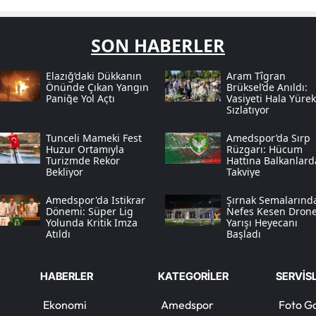
SON HABERLER
Elazığ’daki Dükkanın
Aram Tîgran
Önünde Çıkan Yangın
Brüksel’de Anıldı:
Paniğe Yol Açtı
Vasiyeti Hala Yürek
Sızlatıyor
Tunceli Mameki Fest
Amedspor’da Sırp
Huzur Ortamıyla
Rüzgarı: Hücum
Turizmde Rekor
Hattına Balkanlar
Bekliyor
Takviye
Amedspor'da Istikrar
Şırnak Semalarınd
Dönemi: Süper Lig
Nefes Kesen Dron
Yolunda Kritik Imza
Yarışı Heyecanı
Atıldı
Başladı
HABERLER
KATEGORİLER
SERVİS
Ekonomi
Amedspor
Foto Ga