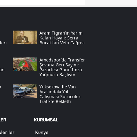
Samsun
Siirt
Aram Tigran’ın Yarım
Sinop
Kalan Hayali: Serra
leri
Bucak’tan Vefa Çağrısı
Sivas
Amedspor'da Transfer
Tekirdağ
Şovuna Geri Sayım:
dan
Pazartesi Günü Imza
Tokat
Yağmuru Başlıyor
Trabzon
a
Yüksekova Ile Van
e
Arasındaki Yol
Çalışması Sürücüleri
Tunceli
Trafikte Bekletti
Şanlıurfa
LER
KURUMSAL
Uşak
leriler
Künye
Van