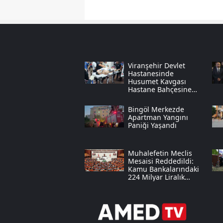
Viranşehir Devlet
Hastanesinde
Husumet Kavgası
Hastane Bahçesine
Taştı
Bingöl Merkezde
Apartman Yangını
Paniği Yaşandı
Muhalefetin Meclis
Mesaisi Reddedildi:
Kamu Bankalarındaki
224 Milyar Liralık
"tahsil Edilemeyen
Kredi" Tartışması