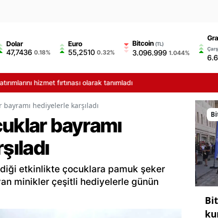
Gra
Bitcoin
Dolar
Euro
(TL)
Çarş
47,7436
55,2510
3.096.999
0.18%
0.32%
1.044%
6.
et fırtınası olarak tanımladı
r bayramı hediyelerle karşıladı
Bi
cuklar bayramı
şıladı
diği etkinlikte çocuklara pamuk şeker
an minikler çeşitli hediyelerle günün
Bi
ku