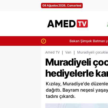
08 Ağustos 2026, Cumartesi
Bakan Şimşek Batman yatırımlarını hizm
Amed TV
|
Van
|
Muradiyeli çocukla
Muradiyeli ço
hediyelerle kar
Kızılay, Muradiye'de düzenle
dağıttı. Bayram neşesi yaşay
tadını çıkardı.