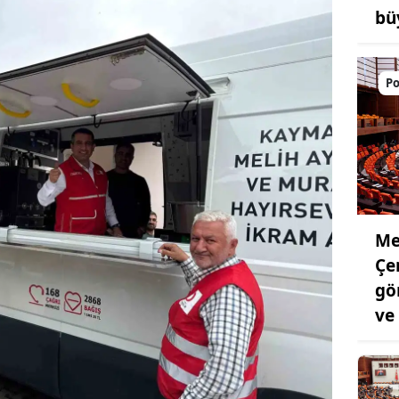
bü
Po
Mec
Çe
gö
ve