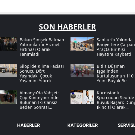
SON HABERLER
Bakan Şimşek Batman
Şanlıurfa Yolunda
Yatırımlarını Hizmet
Bariyerlere Çarpan
Fırtınası Olarak
Araçta Bir Kişi
Tanımladı
Hayatını Kaybetti
Silopi'de Klima Faciası
Bitlis Düşman
Sonucu Dört
Işgalinden
Yaşındaki Çocuk
Kurtuluşunun 110.
Yaşamını Yitirdi
Yılını Büyük Bir
Coşkuyla Kutluyor
Almanya'da Vahşet:
Kürdistanlı
Çöp Konteynerinde
Sporcudan Seul’de
Bulunan Iki Cansız
Büyük Başarı: Dün
Beden Sonrası
Ikincisi Olarak
Suriyeli Şüpheli
Kürsüye Çıktı
Yakalandı
HABERLER
KATEGORİLER
SERVİS