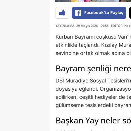
Facebook'ta Paylaş
YAYINLAMA: 29 Mayıs 2026 - 09:55
EDİTÖR: Hab
Kurban Bayramı coşkusu Van'ın
etkinlikle taçlandı. Kızılay Mu
sevincine ortak olmak adına bir
Bayram şenliği nere
DSİ Muradiye Sosyal Tesisleri
doyasıya eğlendi. Organizasy
edilirken, çeşitli hediyeler de 
gülümseme tesislerdeki bayram 
Başkan Yay neler sö