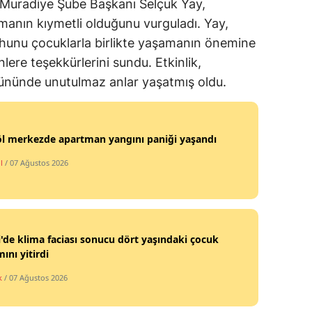
y Muradiye Şube Başkanı Selçuk Yay,
manın kıymetli olduğunu vurguladı. Yay,
uhunu çocuklarla birlikte yaşamanın önemine
ere teşekkürlerini sundu. Etkinlik,
ününde unutulmaz anlar yaşatmış oldu.
öl merkezde apartman yangını paniği yaşandı
l
/ 07 Ağustos 2026
i'de klima faciası sonucu dört yaşındaki çocuk
ını yitirdi
k
/ 07 Ağustos 2026