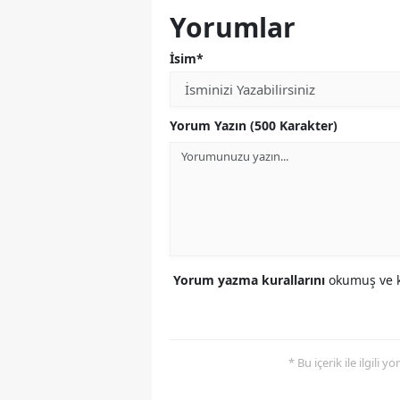
Yorumlar
İsim*
Yorum Yazın (500 Karakter)
Yorum yazma kurallarını
okumuş ve k
* Bu içerik ile ilgili 