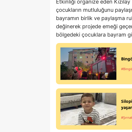
Etkinliği organize eden Kızıla
çocukların mutluluğunu paylaş
bayramın birlik ve paylaşma r
değinerek projede emeği geçenl
bölgedeki çocuklara bayram g
Bing
#Bingö
Silop
yaşam
#Şırna