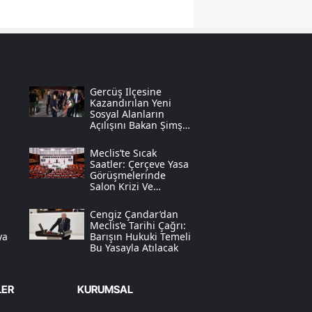
Samsun
Siirt
Sinop
Gercüş Ilçesine
Kazandırılan Yeni
Sivas
Sosyal Alanların
Açılışını Bakan Şimşek
Yaptı
Tekirdağ
Meclis’te Sıcak
Saatler: Çerçeve Yasa
Tokat
Görüşmelerinde
Salon Krizi Ve
Trabzon
“öcalan” Tartışması
Cengiz Çandar’dan
Tunceli
Meclis’e Tarihi Çağrı:
ya
Barışın Hukuki Temeli
Bu Yasayla Atılacak
Şanlıurfa
Uşak
LER
KURUMSAL
Van