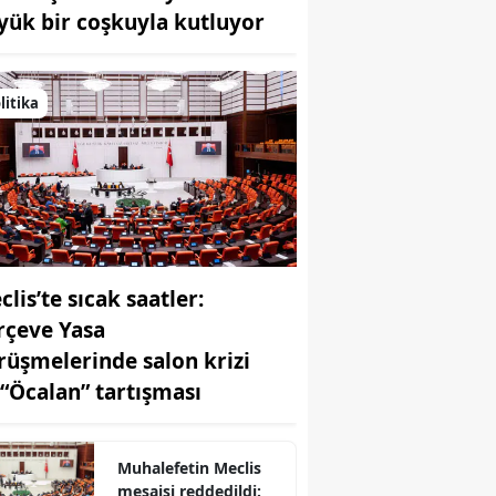
yük bir coşkuyla kutluyor
Bilecik
Bingöl
litika
Bitlis
Bolu
Burdur
Bursa
lis’te sıcak saatler:
Çanakkale
rçeve Yasa
Çankırı
rüşmelerinde salon krizi
Çorum
 “Öcalan” tartışması
Denizli
Muhalefetin Meclis
Diyarbakır
mesaisi reddedildi: