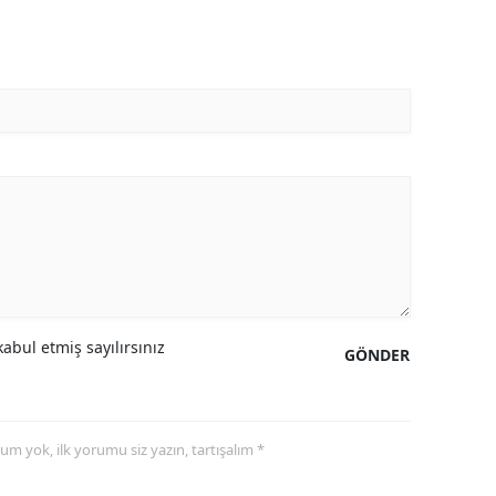
abul etmiş sayılırsınız
GÖNDER
yorum yok, ilk yorumu siz yazın, tartışalım *