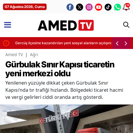
12
07 Ağustos 2026, Cuma
etti
Gercüş ilçesine kazandırılan yeni sosyal alanların açılışını Bakan Şimşek
Amed TV
|
Ağrı
Gürbulak Sınır Kapısı ticaretin
yeni merkezi oldu
Yenilenen yüzüyle dikkat çeken Gürbulak Sınır
Kapısı’nda tır trafiği hızlandı. Bölgedeki ticaret hacmi
ve vergi gelirleri ciddi oranda artış gösterdi.