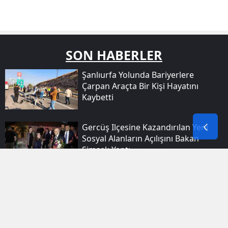
SON HABERLER
Şanlıurfa Yolunda Bariyerlere
Çarpan Araçta Bir Kişi Hayatını
Kaybetti
Gercüş Ilçesine Kazandırılan Yeni
Sosyal Alanların Açılışını Bakan
Şimşek Yaptı
Bingöl Merkezde Apartman Yangını
Paniği Yaşandı