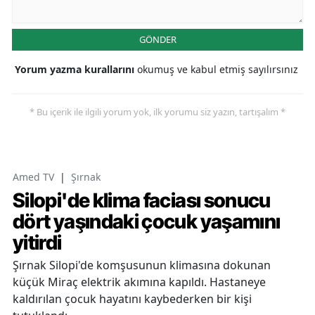
GÖNDER
Yorum yazma kurallarını
okumuş ve kabul etmiş sayılırsınız
* Bu içerik ile ilgili yorum yok, ilk yorumu siz yazın, tartışalım *
Amed TV
|
Şırnak
Silopi'de klima faciası sonucu
dört yaşındaki çocuk yaşamını
yitirdi
Şırnak Silopi'de komşusunun klimasına dokunan
küçük Miraç elektrik akımına kapıldı. Hastaneye
kaldırılan çocuk hayatını kaybederken bir kişi