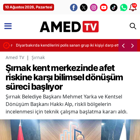
12
10 Ağustos 2026, Pazartesi
örende resmen duyurdu
Diyarbakırda kendilerini polis sanan grup iki kişiyi darp etti
Amed TV
|
Şırnak
Şırnak kent merkezinde afet
riskine karşı bilimsel dönüşüm
süreci başlıyor
Şırnak Belediye Başkanı Mehmet Yarka ve Kentsel
Dönüşüm Başkanı Hakkı Alp, riskli bölgelerin
incelenmesi için teknik çalışma başlatma kararı aldı.