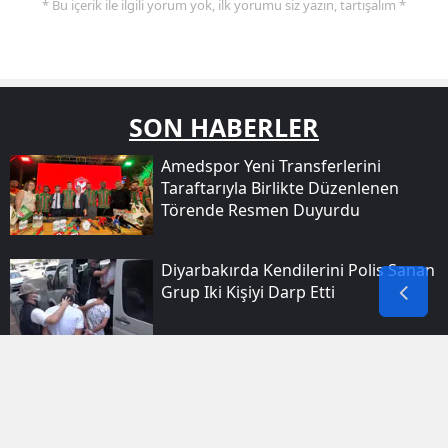
* Bu içerik ile ilgili yorum yok, ilk yorumu siz yazın, tartışalım *
SON HABERLER
Amedspor Yeni Transferlerini
Taraftarıyla Birlikte Düzenlenen
Törende Resmen Duyurdu
Diyarbakırda Kendilerini Polis Sanan
Grup Iki Kişiyi Darp Etti
Ceylanpınar Yolunda Otomobil
Şarampole Uçtu 1 Kişi Yaşamını
Yitirdi