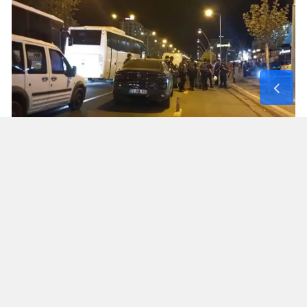
POLİS İNCELEME BAŞLATTI
Polis ekipleri, kavganın çıkış nedenini belirlemek
için olay yerinde inceleme yaptı.
Olayla ilgili soruşturmanın sürdüğü bildirildi.
Yorumlar