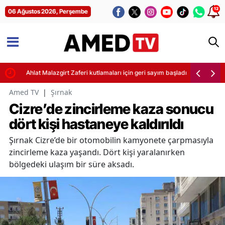
12
06 Ağustos 2026, Perşembe
Ahlat Malazgirt Zaferi kutlamaları için geri sayım başladı
Amed TV
|
Şırnak
Cizre’de zincirleme kaza sonucu
dört kişi hastaneye kaldırıldı
Şırnak Cizre’de bir otomobilin kamyonete çarpmasıyla
zincirleme kaza yaşandı. Dört kişi yaralanırken
bölgedeki ulaşım bir süre aksadı.