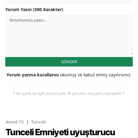
Yorum Yazın (500 Karakter)
GÖNDER
Yorum yazma kurallarını
okumuş ve kabul etmiş sayılırsınız
* Bu içerik ile ilgili yorum yok, ilk yorumu siz yazın, tartışalım *
Amed TV
|
Tunceli
Tunceli Emniyeti uyuşturucu