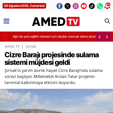
12
08 Ağustos 2026, Cumartesi
ti
Ağrı'da yeni eğitim dönemi için okullar mercek altına alındı
Amed TV
|
Şırnak
Cizre Barajı projesinde sulama
sistemi müjdesi geldi
Şırnak’ın yarım asırlık hayali Cizre Barajı’nda sulama
süreci başlıyor. Milletvekili Arslan Tatar projenin
tarımsal kalkınmaya etkisini duyurdu.