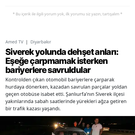
* Bu içerik ile ilgili yorum yok, ilk yorumu siz yazın, tartışalım *
Amed TV
|
Diyarbakır
Siverek yolunda dehşet anları:
Eşeğe çarpmamak isterken
bariyerlere savruldular
Kontrolden çıkan otomobil bariyerlere çarparak
hurdaya dönerken, kazadan savrulan parçalar yoldan
geçen otobüse isabet etti. Şanlıurfa’nın Siverek ilçesi
yakınlarında sabah saatlerinde yürekleri ağza getiren
bir trafik kazası yaşandı.