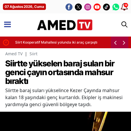
12
07 Ağustos 2026, Cuma
i
Siirt Kooperatif Mahallesi yolunda iki araç çarpıştı
Amed TV
|
Siirt
Siirtte yükselen baraj suları bir
genci çayın ortasında mahsur
bıraktı
Siirtte baraj suları yükselince Kezer Çayında mahsur
kalan 18 yaşındaki genç kurtarıldı. Ekipler iş makinesi
yardımıyla genci güvenli bölgeye taşıdı.