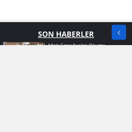
SON HABERLER
Ağrılı Genç Kur'an Okuma
Yarışmasında Türkiye Derecesi Elde
Etti
Siirt Kooperatif Mahallesi Yolunda
Iki Araç Çarpıştı
Çermik Tepe Mahallesinde Ulaşım
Engeli Ortadan Kalkıyor