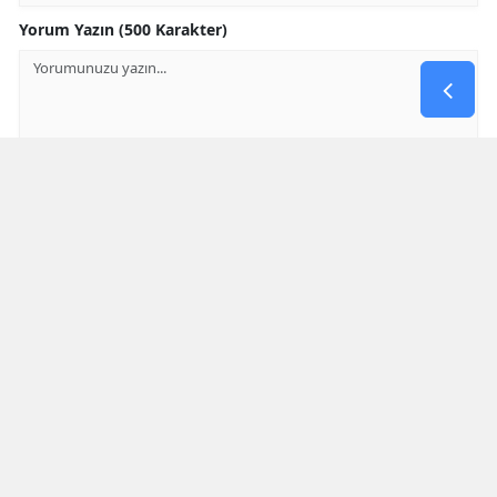
Yorum Yazın (500 Karakter)
GÖNDER
Yorum yazma kurallarını
okumuş ve kabul etmiş sayılırsınız
* Bu içerik ile ilgili yorum yok, ilk yorumu siz yazın, tartışalım *
SON HABERLER