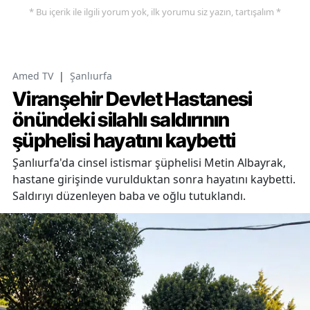
* Bu içerik ile ilgili yorum yok, ilk yorumu siz yazın, tartışalım *
Amed TV
|
Şanlıurfa
Viranşehir Devlet Hastanesi
önündeki silahlı saldırının
şüphelisi hayatını kaybetti
Şanlıurfa'da cinsel istismar şüphelisi Metin Albayrak,
hastane girişinde vurulduktan sonra hayatını kaybetti.
Saldırıyı düzenleyen baba ve oğlu tutuklandı.