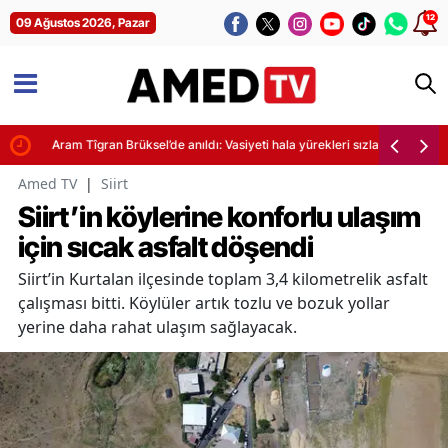
12
09 Ağustos 2026, Pazar
Aram Tîgran Brüksel’de anıldı: Vasiyeti hala yürekleri sızlatıyor
Amed TV
|
Siirt
Siirt’in köylerine konforlu ulaşım
için sıcak asfalt döşendi
Siirt’in Kurtalan ilçesinde toplam 3,4 kilometrelik asfalt
çalışması bitti. Köylüler artık tozlu ve bozuk yollar
yerine daha rahat ulaşım sağlayacak.