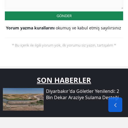
GÖNDER
Yorum yazma kurallarını
okumuş ve kabul etmiş sayılırsınız
* Bu içerik ile ilgili yorum yok, ilk yorumu siz yazın, tartışalım *
SON HABERLER
Diyarbakır'da Göletler Yenilendi: 2
Bin Dekar Araziye Sulama Desteği
Diyarbakır Bağlar'da Sulama
Kanalına Giren Genç Boğularak