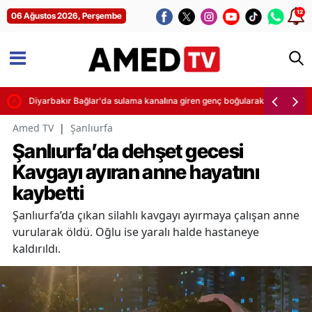
12
06 Ağustos 2026, Perşembe
teği
Diyarbakır Bağlar'da sulama kanalına giren genç boğularak yaşamını yit
Amed TV
|
Şanlıurfa
Şanlıurfa’da dehşet gecesi
Kavgayı ayıran anne hayatını
kaybetti
Şanlıurfa’da çıkan silahlı kavgayı ayırmaya çalışan anne
vurularak öldü. Oğlu ise yaralı halde hastaneye
kaldırıldı.