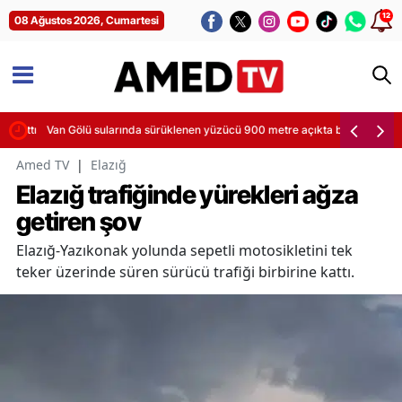
12
08 Ağustos 2026, Cumartesi
ı attı
Van Gölü sularında sürüklenen yüzücü 900 metre açıkta bulundu
Amed TV
|
Elazığ
Elazığ trafiğinde yürekleri ağza
getiren şov
Elazığ-Yazıkonak yolunda sepetli motosikletini tek
teker üzerinde süren sürücü trafiği birbirine kattı.