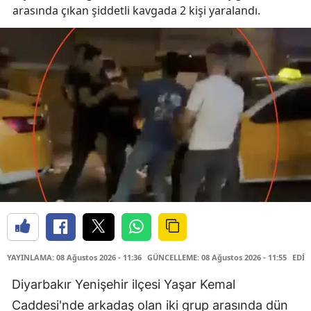
arasında çıkan şiddetli kavgada 2 kişi yaralandı.
YAYINLAMA: 08 Ağustos 2026 - 11:36
GÜNCELLEME: 08 Ağustos 2026 - 11:55
EDİT
Diyarbakır Yenişehir ilçesi Yaşar Kemal
Caddesi'nde arkadaş olan iki grup arasında dün