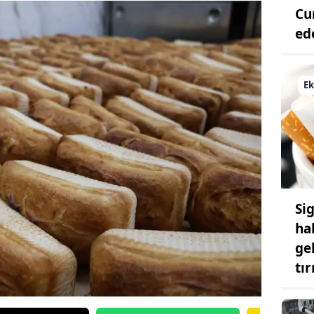
Cu
ed
E
Si
ha
gel
tı