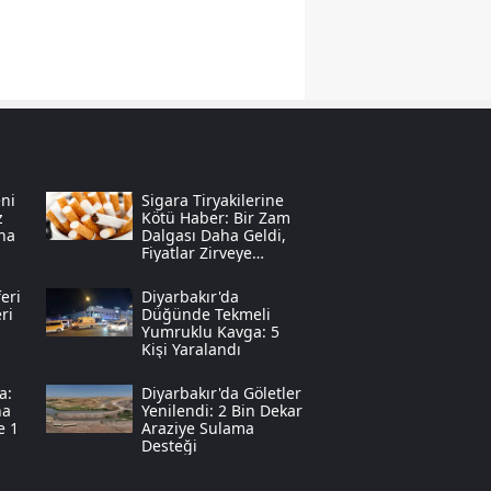
Samsun
Siirt
Sinop
Sivas
ni
Sigara Tiryakilerine
Tekirdağ
z
Kötü Haber: Bir Zam
na
Dalgası Daha Geldi,
Fiyatlar Zirveye
Tokat
Tırmandı
eri
Diyarbakır'da
Trabzon
ri
Düğünde Tekmeli
Yumruklu Kavga: 5
Kişi Yaralandı
Tunceli
a:
Diyarbakır'da Göletler
Şanlıurfa
na
Yenilendi: 2 Bin Dekar
e 1
Araziye Sulama
Uşak
Desteği
Van