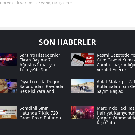
yorum yok, ilk yorumu siz yazın, tartışalım *
SON HABERLER
Sarsıntı Hissedenler
Resmi Gazete’de Ye
Ekran Başına: 7
Gün: Cevdet Yılma
Ağustos Itibarıyla
Cumhurbaşkanlığı
Türkiye'de Son
Vekâlet Edecek
Deprem Hareketliliği
Diyarbakırda Düğün
Ahlat Malazgirt Zaf
Salonundaki Kavgada
Kutlamaları Için Ge
Beş Kişi Yaralandı
Sayım Başladı
Şemdinli Sınır
Mardin'de Feci Kaz
Hattında 7 Kilo 720
Hafriyat Kamyonu
Gram Eroin Bulundu
Çarpan Otomobild
Kişi Öldü