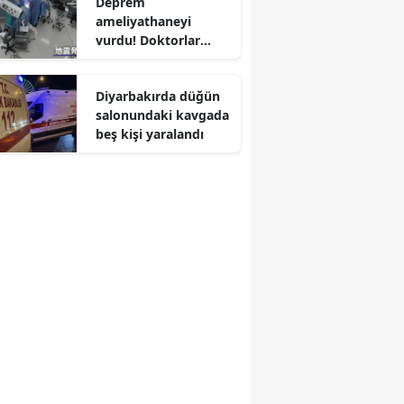
Deprem
ameliyathaneyi
Edirne
vurdu! Doktorlar
hastaya siper oldu
Elazığ
Diyarbakırda düğün
Erzincan
salonundaki kavgada
Erzurum
beş kişi yaralandı
Eskişehir
Gaziantep
Giresun
Gümüşhane
Hakkari
Hatay
Isparta