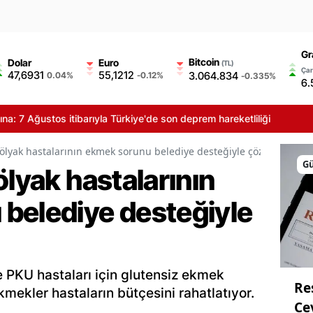
Gr
Bitcoin
Dolar
Euro
(TL)
Çar
47,6931
55,1212
3.064.834
0.04%
-0.12%
-0.335%
6.
ğustos itibarıyla Türkiye'de son deprem hareketliliği
çölyak hastalarının ekmek sorunu belediye desteğiyle çözülüyor
G
ölyak hastalarının
belediye desteğiyle
ve PKU hastaları için glutensiz ekmek
Re
ekmekler hastaların bütçesini rahatlatıyor.
Ce