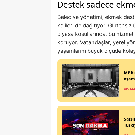
Destek sadece ekmek
Belediye yönetimi, ekmek deste
kolileri de dağıtıyor. Glutensi
piyasa koşullarında, bu hizmet
koruyor. Vatandaşlar, yerel y
yaşamlarını büyük ölçüde kolayl
MGK'd
aşama
#Politi
Sarsı
Türki