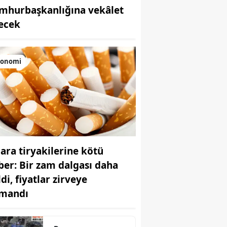
mhurbaşkanlığına vekâlet
Bilecik
ecek
Bingöl
Bitlis
konomi
Bolu
Burdur
Bursa
Çanakkale
gara tiryakilerine kötü
Çankırı
ber: Bir zam dalgası daha
Çorum
di, fiyatlar zirveye
rmandı
Denizli
Diyarbakır